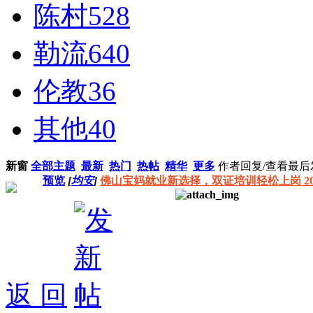
陈村
528
勒流
640
伦教
36
其他
40
新窗
全部主题
最新
热门
热帖
精华
更多
作者
回复/查看
最后
预览
[
均安
]
佛山宝妈就业新选择，双证培训轻松上岗 2026
返 回