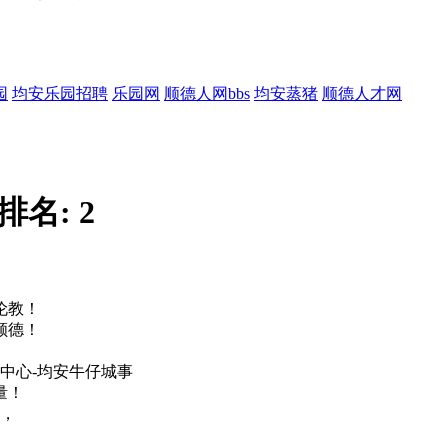
园
均安乐园招聘
乐园网
顺德人网bbs
均安蒸猪
顺德人才网
排名:
2
伦教！
顺德！
流中心-均安牛仔城事
量！
德，