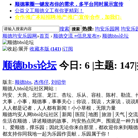
顺德掌圈
一键发布你的需求，多平台同时展示宣传
公益义工
顺德义工有你更精彩！
合作/推广
本站招聘|地产|推广|宣传|合作，加我们↓
搜索
热搜:
均安乐园网
均安乐
搜索
顺德均安乐园网
»
首页
›
顺德交流 ≡信息发布≡
›
顺德bbs论坛
收藏本版
(
141
)
|
订阅
顺德bbs论坛
今日:
6
|
主题:
147
|
版主:
顺德bbs
,
杰伟仔
,
刘绍华
顺德人bbs论坛社区网站：
均安、大良、北滘、龙江、杏坛、乐从、容桂、陈村、勒流、
大事，小事，顺德事，事事关心；你说，我说，大家说，说说
人人都是记者，人人都有新闻！小小草根，无限力量
顺德均安人网bbs论坛社区│新闻│医院│地图│旅游│天气│交
生活在顺德，讲述顺德的故事。均安热点民声。围观是一种力
1、爱顺德，撑乐园；因此无论你来自那里，都欢迎你来到顺
都支持你同我地一起为乐园作贡献，乐园属于你！