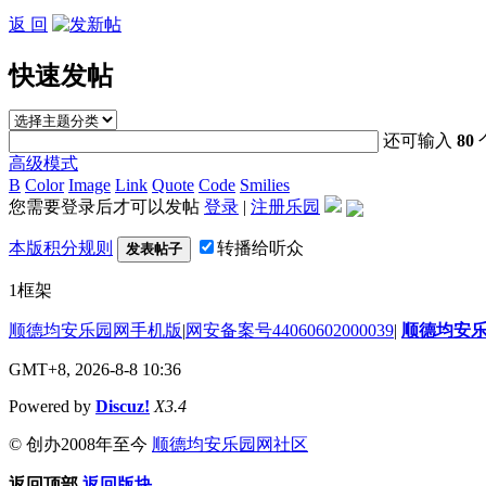
返 回
快速发帖
还可输入
80
高级模式
B
Color
Image
Link
Quote
Code
Smilies
您需要登录后才可以发帖
登录
|
注册乐园
本版积分规则
转播给听众
发表帖子
1框架
顺德均安乐园网手机版
|
网安备案号44060602000039
|
顺德均安
GMT+8, 2026-8-8 10:36
Powered by
Discuz!
X3.4
© 创办2008年至今
顺德均安乐园网社区
返回顶部
返回版块