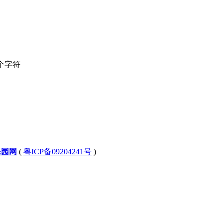
个字符
乐园网
(
粤ICP备09204241号
)