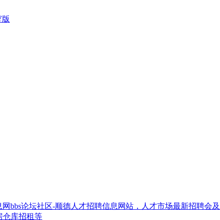
窄版
网bbs论坛社区-顺德人才招聘信息网站，人才市场最新招聘会
房仓库招租等