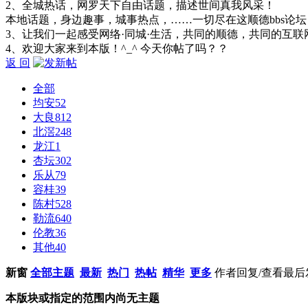
2、全城热话，网罗天下自由话题，描述世间真我风采！
本地话题，身边趣事，城事热点，……一切尽在这顺德bbs论坛
3、让我们一起感受网络·同城·生活，共同的顺德，共同的互联
4、欢迎大家来到本版！^_^ 今天你帖了吗？？
返 回
全部
均安
52
大良
812
北滘
248
龙江
1
杏坛
302
乐从
79
容桂
39
陈村
528
勒流
640
伦教
36
其他
40
新窗
全部主题
最新
热门
热帖
精华
更多
作者
回复/查看
最后
本版块或指定的范围内尚无主题