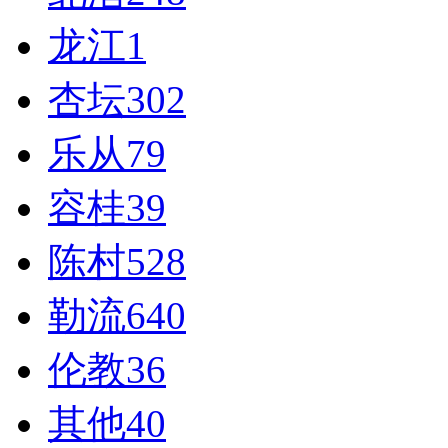
龙江
1
杏坛
302
乐从
79
容桂
39
陈村
528
勒流
640
伦教
36
其他
40