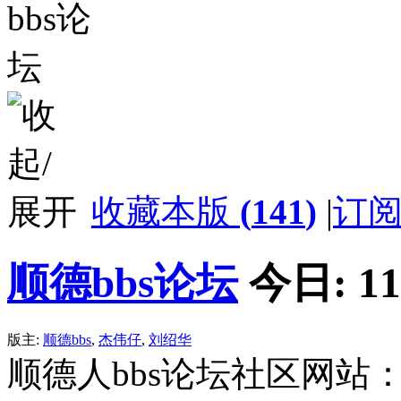
收藏本版
(
141
)
|
订
顺德bbs论坛
今日:
11
版主:
顺德bbs
,
杰伟仔
,
刘绍华
顺德人bbs论坛社区网站