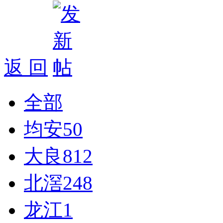
返 回
全部
均安
50
大良
812
北滘
248
龙江
1