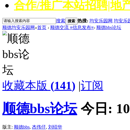
合作/推广
本站招聘|地产
搜索
热搜:
均安乐园网
均安乐
搜索
顺德均安乐园网
»
首页
›
顺德交流 ≡信息发布≡
›
顺德bbs论坛
收藏本版
(
141
)
|
订阅
顺德bbs论坛
今日:
10
版主:
顺德bbs
,
杰伟仔
,
刘绍华