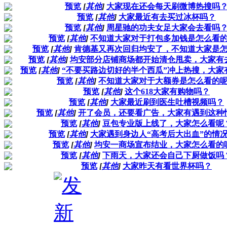
预览
[
其他
]
大家现在还会每天刷微博热搜吗
预览
[
其他
]
大家最近有去买过冰杯吗？
预览
[
其他
]
周星驰的功夫女足大家会去看吗
预览
[
其他
]
不知道大家对于打包多加钱是怎么看
预览
[
其他
]
肯德基又再次回归均安了，不知道大家是
预览
[
其他
]
均安部分店铺商场都开始清仓甩卖，大家有
预览
[
其他
]
“不要买路边切好的半个西瓜”冲上热搜，大家
预览
[
其他
]
不知道大家对于大额券是怎么看的
预览
[
其他
]
这个618大家有购物吗？
预览
[
其他
]
大家最近刷到医生吐槽视频吗？
预览
[
其他
]
开了会员，还要看广告，大家有遇到这种
预览
[
其他
]
豆包专业版上线了，大家怎么看呢
预览
[
其他
]
大家遇到身边人“高考后大出血”的情
预览
[
其他
]
均安一商场宣布结业，大家怎么看的
预览
[
其他
]
下雨天，大家还会自己下厨做饭吗
预览
[
其他
]
大家昨天有看世界杯吗？