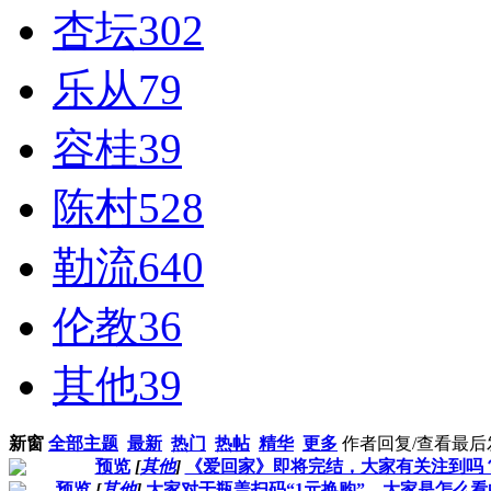
杏坛
302
乐从
79
容桂
39
陈村
528
勒流
640
伦教
36
其他
39
新窗
全部主题
最新
热门
热帖
精华
更多
作者
回复/查看
最后
预览
[
其他
]
《爱回家》即将完结，大家有关注到吗
预览
[
其他
]
大家对于瓶盖扫码“1元换购”，大家是怎么看