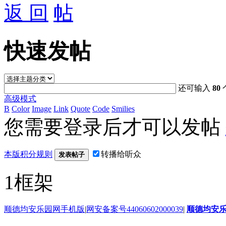
返 回
快速发帖
还可输入
80
高级模式
B
Color
Image
Link
Quote
Code
Smilies
您需要登录后才可以发帖
本版积分规则
转播给听众
发表帖子
1框架
顺德均安乐园网手机版
|
网安备案号44060602000039
|
顺德均安