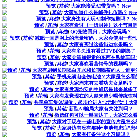
预览
[
其他
]
大家能接受AI带货吗？
New
预览
[
其他
]
大家知道什么是邮件礼仪吗？
Ne
预览
[
其他
]
大家身边有人玩AI制作短剧吗？
N
预览
[
其他
]
大家有看过《一饭封神》这个节目
预览
[
其他
]
QQ宠物回归，大家会玩吗？
预览
[
其他
]
减肥一直是网上的流量密码，大家会使用一些“
预览
[
其他
]
大家有买过这些街边水果吗？
预览
[
其他
]
大家有多久没有看过TVB的剧集了
预览
[
其他
]
大家会添加很贵的东西在购物车吗
预览
[
其他
]
大家喜欢看营销号的视频吗？
预览
[
其他
]
大家有刷到长期喝白开水和长期喝茶的人，谁更
预览
[
其他
]
手机充满电会伤电池？大家是怎么看
预览
[
其他
]
大家周末有去看功夫女足吗？
预览
[
其他
]
大家有发现均安的生鲜店是越来越多
预览
[
其他
]
大家有发觉现在的人越来越少喝传统饮
预览
[
其他
]
共享单车集体调价，起步价进入“2元时代”！大
预览
[
其他
]
新型AI骗局大家有关注到吗？
预览
[
其他
]
微信红包可以一键直达了，大家怎么
预览
[
其他
]
大家对于现在一些电影的宣传片是怎么
预览
[
其他
]
大家身边有没有那种“电池焦虑症”患
预览
[
其他
]
大家有打备注这个习惯吗？