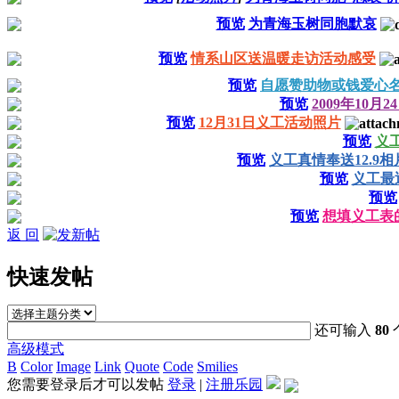
预览
为青海玉树同胞默哀
预览
情系山区送温暖走访活动感受
预览
自愿赞助物或钱爱心
预览
2009年10
预览
12月31日义工活动照片
预览
义
预览
义工真情奉送12.9相
预览
义工最
预览
预览
想填义工表的请进
返 回
快速发帖
还可输入
80
高级模式
B
Color
Image
Link
Quote
Code
Smilies
您需要登录后才可以发帖
登录
|
注册乐园