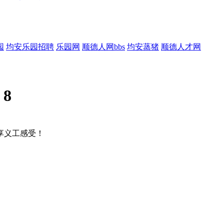
园
均安乐园招聘
乐园网
顺德人网bbs
均安蒸猪
顺德人才网
:
8
享义工感受！