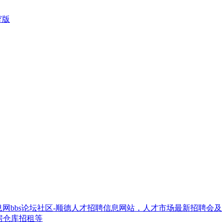
窄版
网bbs论坛社区-顺德人才招聘信息网站，人才市场最新招聘会
房仓库招租等