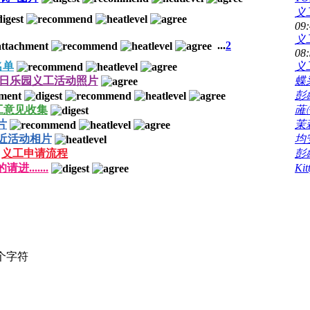
义
09
义
...
2
08
名单
义
月24日乐园义工活动照片
蝶
彭
工意见收集
蓶
片
茉
近活动相片
均
义工申请流程
彭
.......
Ki
个字符