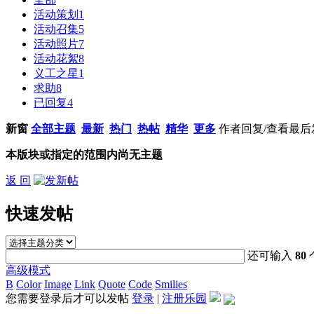
活动策划
1
活动召集
5
活动照片
7
活动花絮
8
义工之星
1
求助
8
已回复
4
新窗
全部主题
最新
热门
热帖
精华
更多
作者
回复/查看
最后
本版块或指定的范围内尚无主题
返 回
快速发帖
还可输入
80
高级模式
B
Color
Image
Link
Quote
Code
Smilies
您需要登录后才可以发帖
登录
|
注册乐园