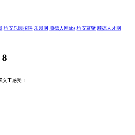
园
均安乐园招聘
乐园网
顺德人网bbs
均安蒸猪
顺德人才网
:
8
享义工感受！