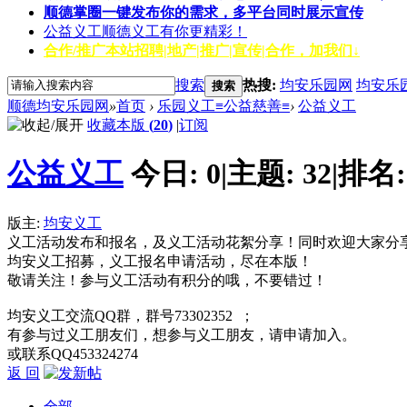
顺德掌圈
一键发布你的需求，多平台同时展示宣传
公益义工
顺德义工有你更精彩！
合作/推广
本站招聘|地产|推广|宣传|合作，加我们↓
搜索
热搜:
均安乐园网
均安乐
搜索
顺德均安乐园网
»
首页
›
乐园义工≡公益慈善≡
›
公益义工
收藏本版
(
20
)
|
订阅
公益义工
今日:
0
|
主题:
32
|
排名
版主:
均安义工
义工活动发布和报名，及义工活动花絮分享！同时欢迎大家分
均安义工招募，义工报名申请活动，尽在本版！
敬请关注！参与义工活动有积分的哦，不要错过！
均安义工交流QQ群，群号73302352 ；
有参与过义工朋友们，想参与义工朋友，请申请加入。
或联系QQ453324274
返 回
全部