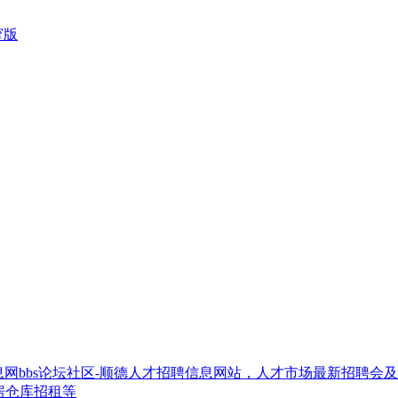
窄版
网bbs论坛社区-顺德人才招聘信息网站，人才市场最新招聘会
房仓库招租等