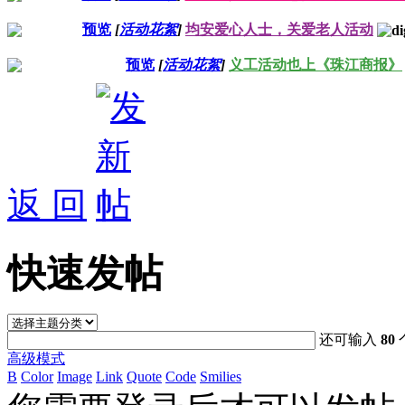
预览
[
活动花絮
]
均安爱心人士，关爱老人活动
预览
[
活动花絮
]
义工活动也上《珠江商报》
返 回
快速发帖
还可输入
80
高级模式
B
Color
Image
Link
Quote
Code
Smilies