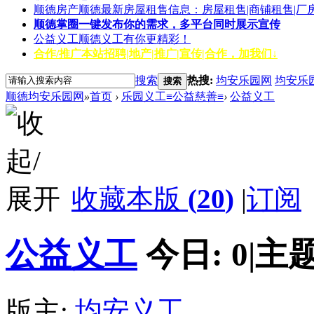
顺德房产
顺德最新房屋租售信息：房屋租售|商铺租售|厂
顺德掌圈
一键发布你的需求，多平台同时展示宣传
公益义工
顺德义工有你更精彩！
合作/推广
本站招聘|地产|推广|宣传|合作，加我们↓
搜索
热搜:
均安乐园网
均安乐
搜索
顺德均安乐园网
»
首页
›
乐园义工≡公益慈善≡
›
公益义工
收藏本版
(
20
)
|
订阅
公益义工
今日:
0
|
主题
版主:
均安义工