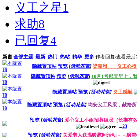
义工之星
1
求助
8
已回复
4
新窗
全部主题
最新
热门
热帖
精华
更多
作者
回复/查看
最后
隐藏置顶帖
预览
[
活动花絮
]
梁嘉恩——义工心得
隐藏置顶帖
预览
[
活动花絮
]
10月1号那天早上，
隐藏置顶帖
预览
[
活动花絮
]
义工感触
隐藏置顶帖
预览
[
活动花絮
]
均安义工风采，献给所
预览
[
活动花絮
]
爱心义工小组招募组员（长期有
...
2
3
预览
[
活动花絮
]
关爱老人送温暖慰问活动－－飘雪