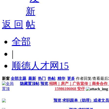
返 回
全部
|
顺德人才网
15
新窗
全部主题
最新
热门
热帖
精华
更多
作者
回复/查看
最后
隐藏置顶帖
预览
招聘｜房产｜广告宣传｜商务合作
15986106068 安仔
预览
求职跟单（助理）或者文员