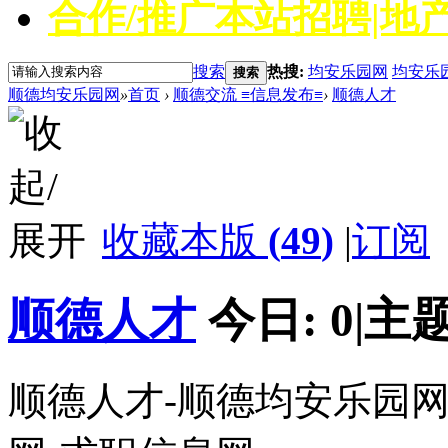
合作/推广
本站招聘|地产
搜索
热搜:
均安乐园网
均安乐
搜索
顺德均安乐园网
»
首页
›
顺德交流 ≡信息发布≡
›
顺德人才
收藏本版
(
49
)
|
订阅
顺德人才
今日:
0
|
主题
顺德人才-顺德均安乐园