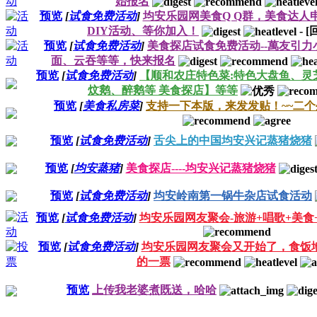
始报名
预览
[
试食免费活动
]
均安乐园网美食Q Q群，美食达人
DIY活动、等你加入！
-
[
预览
[
试食免费活动
]
美食探店试食免费活动--萬友引力
面、云吞等等，快来报名
预览
[
试食免费活动
]
【顺和农庄特色菜:特色大盘鱼、灵
炆鹅、醉鹅等 美食探店】等等
预览
[
美食私房菜
]
支持一下本版，来发发贴！~~二个
预览
[
试食免费活动
]
舌尖上的中国均安兴记蒸猪烧猪
预览
[
均安蒸猪
]
美食探店----均安兴记蒸猪烧猪
预览
[
试食免费活动
]
均安岭南第一锅牛杂店试食活动
预览
[
试食免费活动
]
均安乐园网友聚会-旅游+唱歌+美食
预览
[
试食免费活动
]
均安乐园网友聚会又开始了，食饭
的一票
预览
上传我老婆煮既送，哈哈