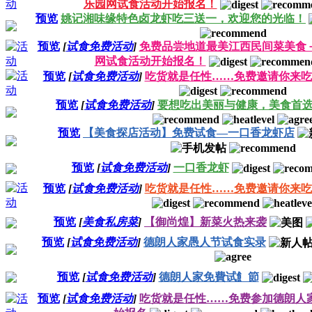
乐园网试食活动开始报名！
预览
姚记湘味缘特色卤龙虾吃三送一，欢迎您的光临！
预览
[
试食免费活动
]
免费品尝地道最美江西民间菜美食
网试食活动开始报名！
预览
[
试食免费活动
]
吃货就是任性……免费邀请你来吃
预览
[
试食免费活动
]
要想吃出美丽与健康，美食首选
预览
【美食探店活动】免费试食—一口香龙虾店
预览
[
试食免费活动
]
一口香龙虾
预览
[
试食免费活动
]
吃货就是任性……免费邀请你来吃
预览
[
美食私房菜
]
【御尚煌】新菜火热来袭
预览
[
试食免费活动
]
德朗人家愚人节试食实录
预览
[
试食免费活动
]
德朗人家免費试飠節
预览
[
试食免费活动
]
吃货就是任性……免费参加德朗人