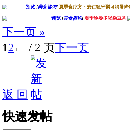
预览
[
美食咨询
]
夏季食疗方：麦仁粳米粥可消暑降
预览
[
美食咨询
]
夏季晚餐多喝杂豆粥
下一页 »
1
2
/ 2 页
下一页
返 回
快速发帖