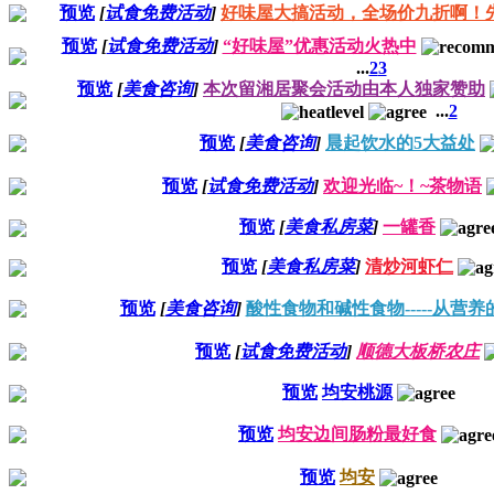
预览
[
试食免费活动
]
好味屋大搞活动，全场价九折啊！
预览
[
试食免费活动
]
“好味屋”优惠活动火热中
...
2
3
预览
[
美食咨询
]
本次留湘居聚会活动由本人独家赞助
...
2
预览
[
美食咨询
]
晨起饮水的5大益处
预览
[
试食免费活动
]
欢迎光临~！~茶物语
预览
[
美食私房菜
]
一罐香
预览
[
美食私房菜
]
清炒河虾仁
预览
[
美食咨询
]
酸性食物和碱性食物-----从营
预览
[
试食免费活动
]
顺德大板桥农庄
预览
均安桃源
预览
均安边间肠粉最好食
预览
均安