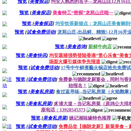
预览
[
美食探店
]
均安人熟悉的名字---龙苑山庄12月16
预览
[
美食探店
]
美食特工“密探”龙苑山庄啦~~
预览
[
美食探店
]
均安饮茶新据点：龙苑山庄美食睇到你
预览
[
试食免费活动
]
龙苑山庄-出品鲜、精致!-12月16开
预览
[
美食咨询
]
新鲜牛肉店
预览
[
美食快讯
]
均安蒸猪强势登陆香港“赏心乐食”美食
场面火爆引媒体争先报道
预览
[
试食免费活动
]
17号中午鲜煮藝火锅店抢先免费
预览
[
试食免费活动
]
免费参与德朗龙厨宴会，同时与香
始报名！
预览
[
美食私房菜
]
食过返寻味--当记私房菜（火焰鹅掌
预览
[
美食私房菜
]
豸浦大道－当记私房菜（原鸡公大排
座电话：13928545373
预览
[
美食私房菜
]
姚记湘味缘特色推荐
预览
[
试食免费活动
]
免费品尝【德朗龙厨】新菜美食－