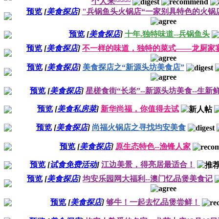
个人来~~~~
预览
[
美食探店
]
"兵锅鱼头火锅店“一家别具特色的火锅
预览
[
美食探店
]
十年.独特味道--兵锅鱼头
预览
[
美食探店
]
不一样的味道，独特的菜式——龙厨家
预览
[
美食探店
]
美食探店之“新源头坊美食店”
预览
[
美食探店
]
星槎食街“长老”--新源头坊美食--生新
预览
[
美食私房菜
]
新华尚福，你值得去试
预览
[
美食探店
]
尚福火锅店之寻找均安美食
预览
[
美食探店
]
原生态特色--渔锋人家
预览
[
试食免费活动
]
江边美景，得亮居最适合！
预览
[
美食探店
]
均安乐园网大福利--澳门忆品煲美食记
预览
[
美食探店
]
够牛！一起去忆品煲尝鲜！