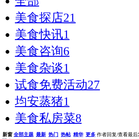
全部
美食探店
21
美食快讯
1
美食咨询
6
美食杂谈
1
试食免费活动
27
均安蒸猪
1
美食私房菜
8
新窗
全部主题
最新
热门
热帖
精华
更多
作者
回复/查看
最后