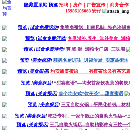
隐藏置顶帖
预览
招聘｜房产｜广告宣传｜商务合作
15986106068 安仔
预览
[
试食免费活动
]
集赞免费送--川南风味--特色冷锅
预览
[
试食免费活动
]
冬季滋补.养生--堂补美食--濑粉
预览
[
试食免费活动
]
爽.韧.滑--濑粉专门店--三味阁
预览
[
美食探店
]
顺德名厨进驻--进福洽厨--实惠益街坊
预览
[
美食探店
]
均安甜宴蜜语 ——有夜茶饮又有茶艺
预览
[
美食探店
]
“甜宴蜜语”—均安首家饮夜茶的餐饮
预览
[
美食探店
]
首个均安式“饮夜茶”---甜宴蜜语
预览
[
美食探店
]
三元自助火锅：平民化价钱，材
预览
[
美食探店
]
吃货专利，一家平靓正的自助火锅店--“
预览
[
美食探店
]
三元自助火锅店--自助精彩仲有三蚊一