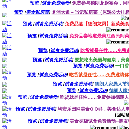
预览
[
试食免费活动
]
免费参与德朗龙厨宴会，同
预览
[
美食私房菜
]
豸浦大道－当记私房菜（原鸡公大排档）品
预览
[
试食免费活动
]
免费品尝【德朗龙厨】新菜美
预览
[
试食免费活动
]
免费品尝地道最美江西民间
预览
[
试食免费活动
]
吃货就是任性……免费
预览
[
试食免费活动
]
要想吃出美丽与健康，美食
预览
[
试食免费活动
]
一口香
预览
[
试食免费活动
]
吃货就是任性……免费邀请你
预览
[
试食免费活动
]
德朗人家愚人节
预览
[
试食免费活动
]
德朗人家
预览
[
试食免费活动
]
吃货就是任性……免费参加德朗人
预览
[
试食免费活动
]
均安乐园网美食Q Q群，美食达人
[回帖
预览
[
试食免费活动
]
美食探店试食免费活动--萬