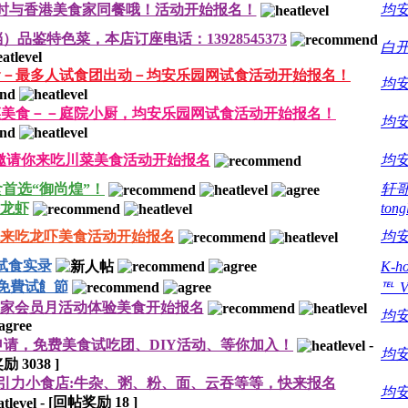
时与香港美食家同餐哦！活动开始报名！
均
鉴特色菜，本店订座电话：13928545373
白开
食－最多人试食团出动－均安乐园网试食活动开始报名！
均
菜美食－－庭院小厨，均安乐园网试食活动开始报名！
均
邀请你来吃川菜美食活动开始报名
均
首选“御尚煌”！
轩
龙虾
tong
来吃龙吓美食活动开始报名
均
试食实录
K-h
免費试飠節
℡_
家会员月活动体验美食开始报名
均
申请，免费美食试吃团、DIY活动、等你加入！
-
均
奖励
3038
]
友引力小食店:牛杂、粥、粉、面、云吞等等，快来报名
均
-
[回帖奖励
18
]