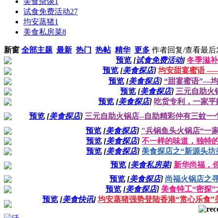
美食杂谈
1
试食免费活动
27
均安蒸猪
1
美食私房菜
8
新窗
全部主题
最新
热门
热帖
精华
更多
作者
回复/查看
最后
预览
[
试食免费活动
]
冬季滋补.
预览
[
美食探店
]
均安甜宴蜜语 
预览
[
美食探店
]
“甜宴蜜语”—
预览
[
美食探店
]
三元自助火
预览
[
美食探店
]
吃货专利，一家平靓
预览
[
美食探店
]
三元自助火锅店--自助精彩仲有三蚊一
预览
[
美食探店
]
"兵锅鱼头火锅店“一
预览
[
美食探店
]
不一样的味道，独特
预览
[
美食探店
]
美食探店之“新源头坊
预览
[
美食私房菜
]
新华尚福，
预览
[
美食探店
]
尚福火锅店之
预览
[
美食探店
]
美食特工“密探”
预览
[
美食快讯
]
均安蒸猪强势登陆香港“赏心乐食