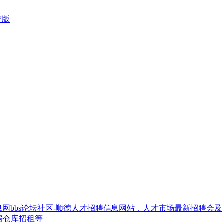
窄版
网bbs论坛社区-顺德人才招聘信息网站，人才市场最新招聘会
房仓库招租等