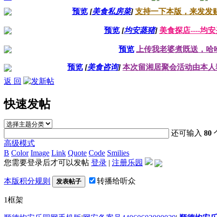
预览
[
美食私房菜
]
支持一下本版，来发发贴
预览
[
均安蒸猪
]
美食探店----均
预览
上传我老婆煮既送，哈
预览
[
美食咨询
]
本次留湘居聚会活动由本人
返 回
快速发帖
还可输入
80
高级模式
B
Color
Image
Link
Quote
Code
Smilies
您需要登录后才可以发帖
登录
|
注册乐园
本版积分规则
转播给听众
发表帖子
1框架