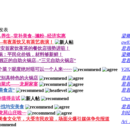
发表
养生--堂补美食--濑粉--经济实惠
梁
——有夜茶饮又有茶艺表演！
qw8
均安首家饮夜茶的餐饮店强势进驻！
君
锅：平民化价钱，材料够新鲜！
梁
正的自助火锅店--“三元自助火锅店”
君
个菜？呢度绝对唔可以一个人来~~~~
V28
家别具特色的火锅店
君
的菜式——龙厨家宴
君
美食店”
君
你值得去试
Che
寻找均安美食
君
龙苑山庄啦~~
刘
”美食文化节，大受市民欢迎，场面火爆引媒体争先报道
Ari_