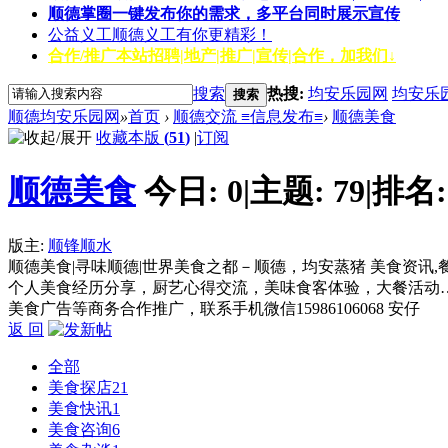
顺德掌圈
一键发布你的需求，多平台同时展示宣传
公益义工
顺德义工有你更精彩！
合作/推广
本站招聘|地产|推广|宣传|合作，加我们↓
搜索
热搜:
均安乐园网
均安乐
搜索
顺德均安乐园网
»
首页
›
顺德交流 ≡信息发布≡
›
顺德美食
收藏本版
(
51
)
|
订阅
顺德美食
今日:
0
|
主题:
79
|
排名
版主:
顺锋顺水
顺德美食|寻味顺德|世界美食之都－顺德，均安蒸猪 美食资讯
个人美食经历分享，厨艺心得交流，美味食客体验，大餐活动
美食广告等商务合作推广，联系手机微信15986106068 安仔
返 回
全部
美食探店
21
美食快讯
1
美食咨询
6