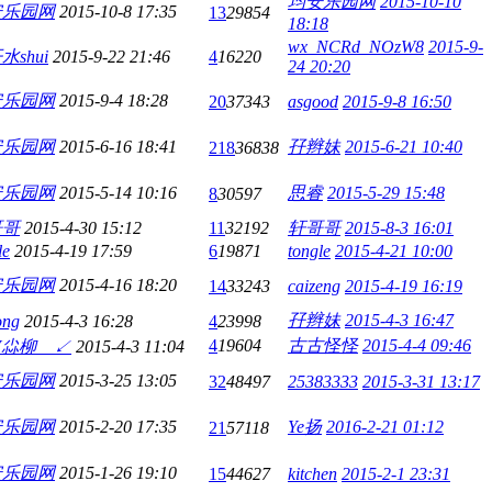
均安乐园网
2015-10-10
安乐园网
2015-10-8 17:35
13
29854
18:18
wx_NCRd_NOzW8
2015-9-
水shui
2015-9-22 21:46
4
16220
24 20:20
安乐园网
2015-9-4 18:28
20
37343
asgood
2015-9-8 16:50
安乐园网
2015-6-16 18:41
孖辫妹
2015-6-21 10:40
218
36838
安乐园网
2015-5-14 10:16
思睿
2015-5-29 15:48
8
30597
哥哥
2015-4-30 15:12
11
32192
轩哥哥
2015-8-3 16:01
le
2015-4-19 17:59
6
19871
tongle
2015-4-21 10:00
安乐园网
2015-4-16 18:20
14
33243
caizeng
2015-4-19 16:19
孖辫妹
2015-4-3 16:47
ong
2015-4-3 16:28
4
23998
4
19604
古古怪怪
2015-4-4 09:46
V尛柳ゞ↙
2015-4-3 11:04
安乐园网
2015-3-25 13:05
32
48497
25383333
2015-3-31 13:17
安乐园网
2015-2-20 17:35
Ye扬
2016-2-21 01:12
21
57118
安乐园网
2015-1-26 19:10
15
44627
kitchen
2015-2-1 23:31