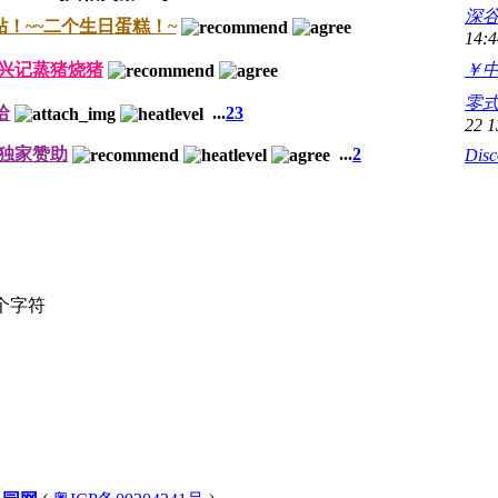
深
！~~二个生日蛋糕！~
14:4
安兴记蒸猪烧猪
￥
零式
哈
...
2
3
22 1
独家赞助
...
2
Disc
个字符