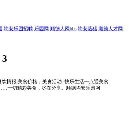
园
均安乐园招聘
乐园网
顺德人网bbs
均安蒸猪
顺德人才网
:
3
,餐饮情报,美食价格，美食活动~快乐生活一点通美食
……一切精彩美食，尽在分享。顺德均安乐园网