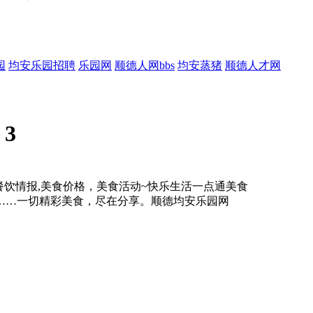
园
均安乐园招聘
乐园网
顺德人网bbs
均安蒸猪
顺德人才网
:
3
,餐饮情报,美食价格，美食活动~快乐生活一点通美食
……一切精彩美食，尽在分享。顺德均安乐园网