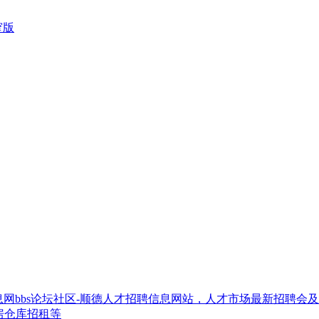
窄版
网bbs论坛社区-顺德人才招聘信息网站，人才市场最新招聘会
房仓库招租等