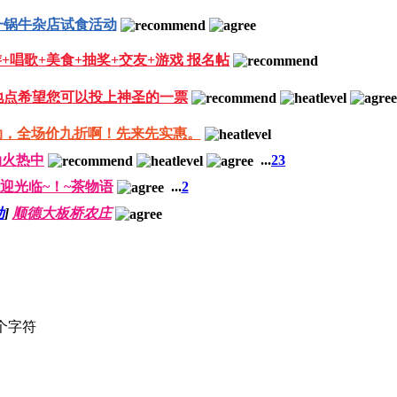
一锅牛杂店试食活动
+唱歌+美食+抽奖+交友+游戏 报名帖
地点希望您可以投上神圣的一票
动，全场价九折啊！先来先实惠。
动火热中
...
2
3
迎光临~！~茶物语
...
2
动
]
顺德大板桥农庄
个字符