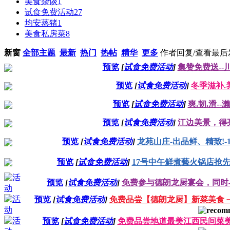
美食杂谈
1
试食免费活动
27
均安蒸猪
1
美食私房菜
8
新窗
全部主题
最新
热门
热帖
精华
更多
作者
回复/查看
最后
预览
[
试食免费活动
]
集赞免费送--
预览
[
试食免费活动
]
冬季滋补.养
预览
[
试食免费活动
]
爽.韧.滑-
预览
[
试食免费活动
]
江边美景，得
预览
[
试食免费活动
]
龙苑山庄-出品鲜、精致!-1
预览
[
试食免费活动
]
17号中午鲜煮藝火锅店抢
预览
[
试食免费活动
]
免费参与德朗龙厨宴会，同时
预览
[
试食免费活动
]
免费品尝【德朗龙厨】新菜美食
预览
[
试食免费活动
]
免费品尝地道最美江西民间菜