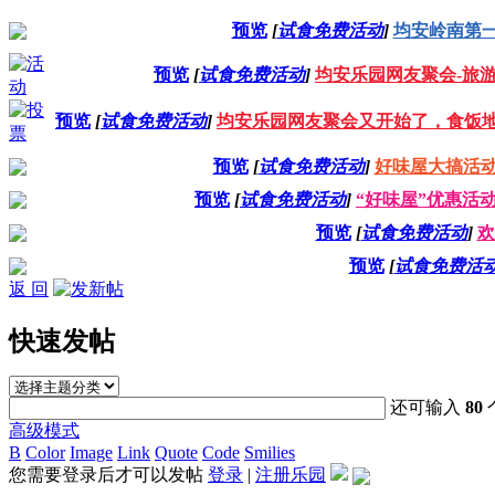
预览
[
试食免费活动
]
均安岭南第
预览
[
试食免费活动
]
均安乐园网友聚会-旅游
预览
[
试食免费活动
]
均安乐园网友聚会又开始了，食饭
预览
[
试食免费活动
]
好味屋大搞活
预览
[
试食免费活动
]
“好味屋”优惠活
预览
[
试食免费活动
]
欢
预览
[
试食免费活
返 回
快速发帖
还可输入
80
高级模式
B
Color
Image
Link
Quote
Code
Smilies
您需要登录后才可以发帖
登录
|
注册乐园