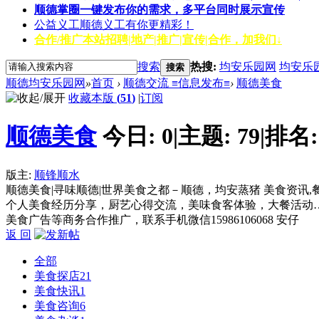
顺德掌圈
一键发布你的需求，多平台同时展示宣传
公益义工
顺德义工有你更精彩！
合作/推广
本站招聘|地产|推广|宣传|合作，加我们↓
搜索
热搜:
均安乐园网
均安乐
搜索
顺德均安乐园网
»
首页
›
顺德交流 ≡信息发布≡
›
顺德美食
收藏本版
(
51
)
|
订阅
顺德美食
今日:
0
|
主题:
79
|
排名
版主:
顺锋顺水
顺德美食|寻味顺德|世界美食之都－顺德，均安蒸猪 美食资讯
个人美食经历分享，厨艺心得交流，美味食客体验，大餐活动
美食广告等商务合作推广，联系手机微信15986106068 安仔
返 回
全部
美食探店
21
美食快讯
1
美食咨询
6