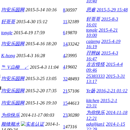
10:40
均安乐园网
2015-5-14 10:16
思睿
2015-5-29 15:48
8
30597
轩哥哥
2015-8-3
轩哥哥
2015-4-30 15:12
11
32189
16:01
tongle
2015-4-21
tongle
2015-4-19 17:59
6
19870
10:00
caizeng
2015-4-19
均安乐园网
2015-4-16 18:20
14
33242
16:19
孖辫妹
2015-4-3
K-hong
2015-4-3 16:28
4
23995
16:47
古古怪怪
2015-4-4
4
19602
℡_V尛柳ゞ↙
2015-4-3 11:04
09:46
25383333
2015-3-31
均安乐园网
2015-3-25 13:05
32
48493
13:17
均安乐园网
2015-2-20 17:35
Ye扬
2016-2-21 01:12
21
57106
kitchen
2015-2-1
均安乐园网
2015-1-26 19:10
15
44613
23:31
为你快乐
2014-11-18
为你快乐
2014-11-17 00:03
23
30280
12:21
顺锋顺水
2014-1-
adgjljian1
2014-1-15
1
47316
22:29
14 09:24