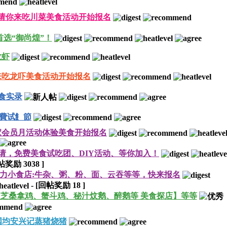
请你来吃川菜美食活动开始报名
选“御尚煌”！
龙虾
来吃龙吓美食活动开始报名
食实录
費试飠節
家会员月活动体验美食开始报名
请，免费美食试吃团、DIY活动、等你加入！
回帖奖励
3038
]
引力小食店:牛杂、粥、粉、面、云吞等等，快来报名
-
[回帖奖励
18
]
灵芝桑拿鸡、蟹斗鸡、秘汁炆鹅、醉鹅等 美食探店】等等
国均安兴记蒸猪烧猪