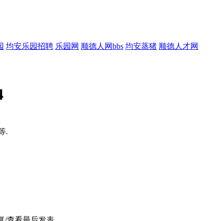
园
均安乐园招聘
乐园网
顺德人网bbs
均安蒸猪
顺德人才网
4
等.
复/查看
最后发表