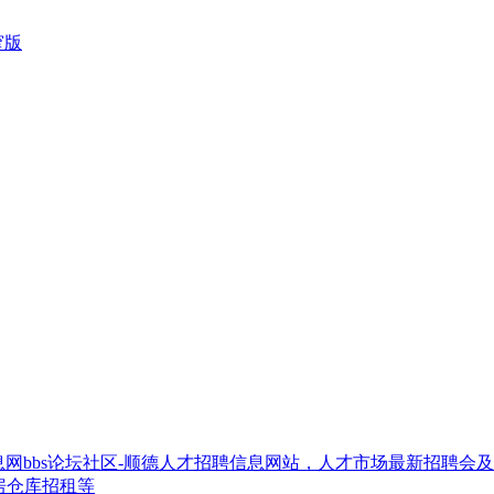
窄版
网bbs论坛社区-顺德人才招聘信息网站，人才市场最新招聘会
房仓库招租等