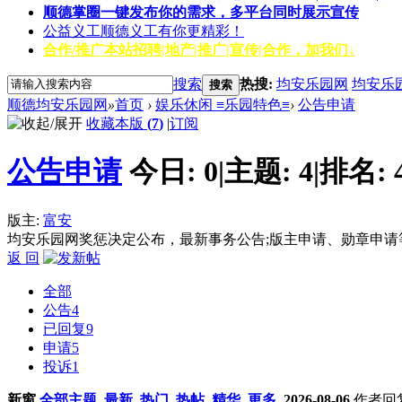
顺德掌圈
一键发布你的需求，多平台同时展示宣传
公益义工
顺德义工有你更精彩！
合作/推广
本站招聘|地产|推广|宣传|合作，加我们↓
搜索
热搜:
均安乐园网
均安乐
搜索
顺德均安乐园网
»
首页
›
娱乐休闲 ≡乐园特色≡
›
公告申请
收藏本版
(
7
)
|
订阅
公告申请
今日:
0
|
主题:
4
|
排名:
版主:
富安
均安乐园网奖惩决定公布，最新事务公告;版主申请、勋章申请
返 回
全部
公告
4
已回复
9
申请
5
投诉
1
新窗
全部主题
最新
热门
热帖
精华
更多
2026-08-06
作者
回