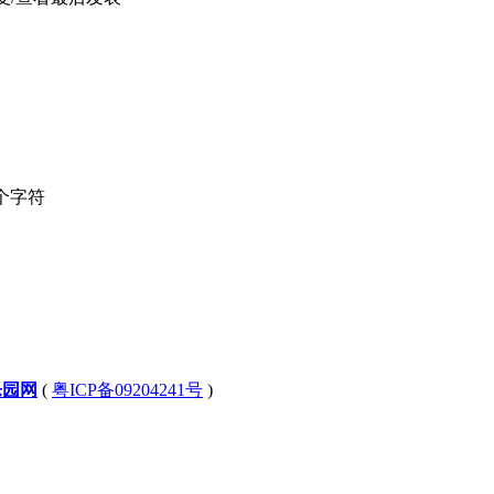
个字符
乐园网
(
粤ICP备09204241号
)