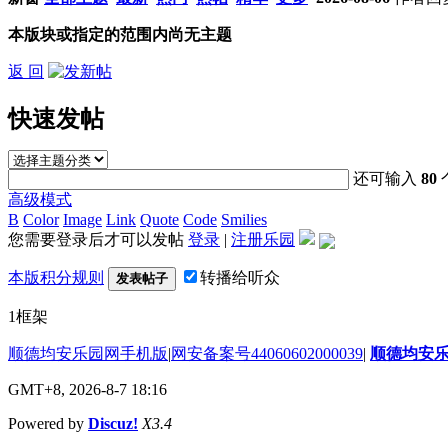
本版块或指定的范围内尚无主题
返 回
快速发帖
还可输入
80
高级模式
B
Color
Image
Link
Quote
Code
Smilies
您需要登录后才可以发帖
登录
|
注册乐园
本版积分规则
转播给听众
发表帖子
1框架
顺德均安乐园网手机版
|
网安备案号44060602000039
|
顺德均安
GMT+8, 2026-8-7 18:16
Powered by
Discuz!
X3.4