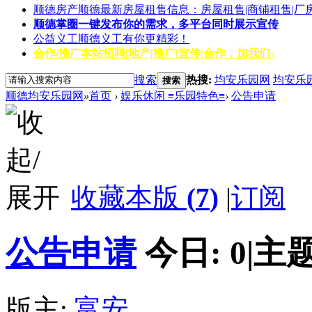
顺德房产
顺德最新房屋租售信息：房屋租售|商铺租售|厂
顺德掌圈
一键发布你的需求，多平台同时展示宣传
公益义工
顺德义工有你更精彩！
合作/推广
本站招聘|地产|推广|宣传|合作，加我们↓
搜索
热搜:
均安乐园网
均安乐
搜索
顺德均安乐园网
»
首页
›
娱乐休闲 ≡乐园特色≡
›
公告申请
收藏本版
(
7
)
|
订阅
公告申请
今日:
0
|
主题
版主:
富安