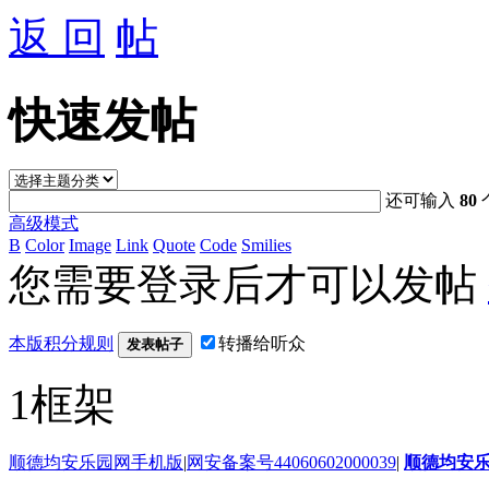
返 回
快速发帖
还可输入
80
高级模式
B
Color
Image
Link
Quote
Code
Smilies
您需要登录后才可以发帖
本版积分规则
转播给听众
发表帖子
1框架
顺德均安乐园网手机版
|
网安备案号44060602000039
|
顺德均安