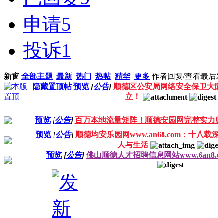
申请
5
投诉
1
新窗
全部主题
最新
热门
热帖
精华
更多
作者
回复/查看
最后
隐藏置顶帖
预览
[
公告
]
顺德区公安局网络安全保卫大
立！
预览
[
公告
]
百万本地流量矩阵！顺德安园网完整实力
预览
[
公告
]
顺德均安乐园网www.an68.com：十
人与生活
预览
[
公告
]
佛山顺德人才招聘信息网站www.6an8