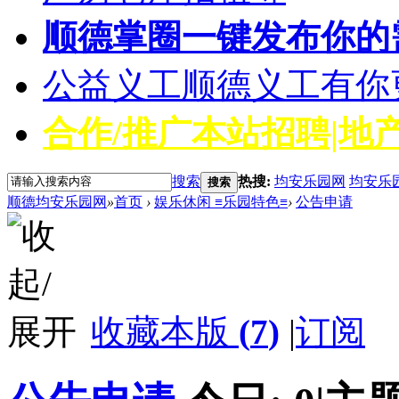
顺德掌圈
一键发布你的
公益义工
顺德义工有你
合作/推广
本站招聘|地产
搜索
热搜:
均安乐园网
均安乐
搜索
顺德均安乐园网
»
首页
›
娱乐休闲 ≡乐园特色≡
›
公告申请
收藏本版
(
7
)
|
订阅