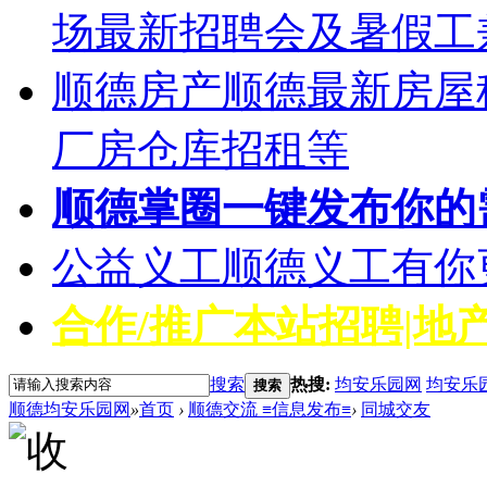
场最新招聘会及暑假工
顺德房产
顺德最新房屋
厂房仓库招租等
顺德掌圈
一键发布你的
公益义工
顺德义工有你
合作/推广
本站招聘|地产
搜索
热搜:
均安乐园网
均安乐
搜索
顺德均安乐园网
»
首页
›
顺德交流 ≡信息发布≡
›
同城交友