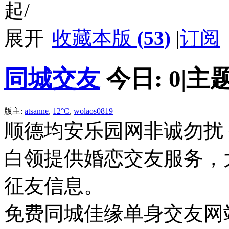
收藏本版
(
53
)
|
订阅
同城交友
今日:
0
|
主题
版主:
atsanne
,
12°C
,
wolaos0819
顺德均安乐园网非诚勿扰
白领提供婚恋交友服务，
征友信息。
免费同城佳缘单身交友网