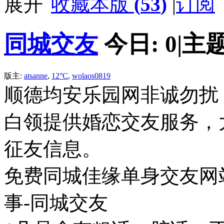
收藏本版
(
53
)
|
订阅
同城交友
今日:
0
|
主题
版主:
atsanne
,
12°C
,
wolaos0819
顺德均安乐园网非诚勿扰
白领提供婚恋交友服务，
征友信息。
免费同城佳缘单身交友网
事-同城交友