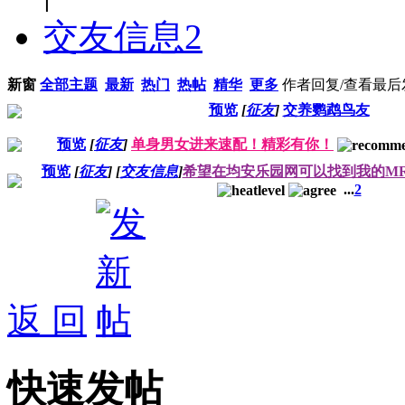
交友信息
2
新窗
全部主题
最新
热门
热帖
精华
更多
作者
回复/查看
最后
预览
[
征友
]
交养鹦鹉鸟友
预览
[
征友
]
单身男女进来速配！精彩有你！
预览
[
征友
]
[
交友信息
]
希望在均安乐园网可以找到我的MR. r
...
2
返 回
快速发帖