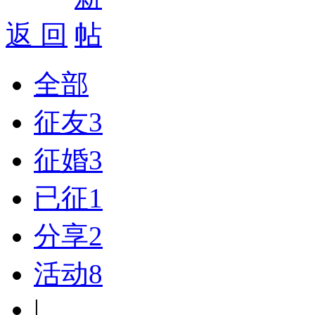
返 回
全部
征友
3
征婚
3
已征
1
分享
2
活动
8
|