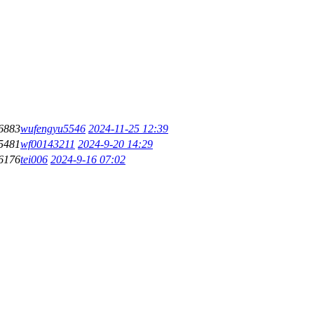
6883
wufengyu5546
2024-11-25 12:39
5481
wf00143211
2024-9-20 14:29
6176
tei006
2024-9-16 07:02