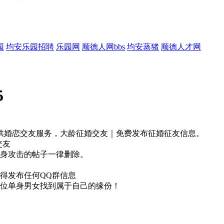
园
均安乐园招聘
乐园网
顺德人网bbs
均安蒸猪
顺德人才网
5
供婚恋交友服务，大龄征婚交友｜免费发布征婚征友信息。
交友
人身攻击的帖子一律删除。
得发布任何QQ群信息
一位单身男女找到属于自己的缘份！