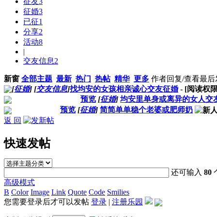
征友
3
征婚
3
已征
1
分享
2
活动
8
|
交友信息
2
新窗
全部主题
最新
热门
热帖
精华
更多
作者
回复/查看
最后
[
征婚
]
[
交友信息
]
找均安的女孩相亲诚心交友征婚
- [阅读权
预览
[
征婚
]
均安里单身或离异的女人交
预览
[
征婚
]
简简单单稳个老婆或肥师奶
返 回
快速发帖
还可输入
80
高级模式
B
Color
Image
Link
Quote
Code
Smilies
您需要登录后才可以发帖
登录
|
注册乐园