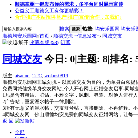
顺德掌圈
一键发布你的需求，多平台同时展示宣传
公益义工
顺德义工有你更精彩！
合作/推广
本站招聘|地产|推广|宣传|合作，加我们↓
搜索
热搜:
均安乐园网
均安乐
搜索
顺德均安乐园网
»
首页
›
顺德交流 ≡信息发布≡
›
同城交友
收藏本版
(
53
)
|
订阅
同城交友
今日:
0
|
主题:
8
|
排名:
版主:
atsanne
,
12°C
,
wolaos0819
顺德均安乐园网非诚勿扰－以真诚交友为目的，为单身白领提
免费同城佳缘单身交友网站_个人开心网上征婚交友启事-同城
1凡是含有粗话、脏话、不雅文字，讽刺、辱骂、对他人进行
2广告帖，重复灌水帖子一律删除。
3所有无意义的灌水帖，交友群号帖．直接删除。不再解释。不
4同城交友网—佛山顺德均安免费的同城交友征婚网站，让每
返 回
全部