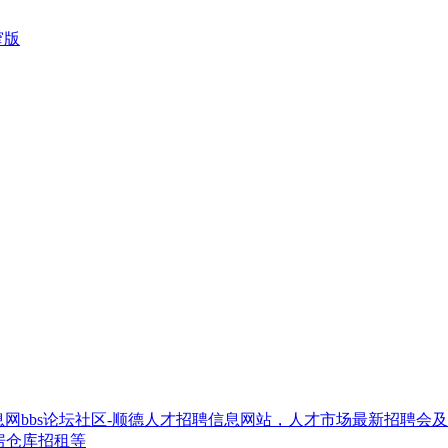
窄版
网bbs论坛社区-顺德人才招聘信息网站，人才市场最新招聘会
房仓库招租等