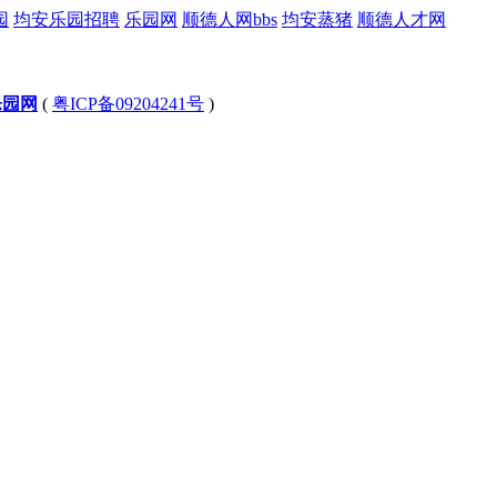
园
均安乐园招聘
乐园网
顺德人网bbs
均安蒸猪
顺德人才网
乐园网
(
粤ICP备09204241号
)