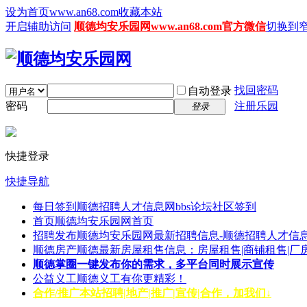
设为首页www.an68.com
收藏本站
开启辅助访问
顺德均安乐园网www.an68.com官方微信
切换到
找回密码
自动登录
密码
注册乐园
登录
快捷登录
快捷导航
每日签到
顺德招聘人才信息网bbs论坛社区签到
首页
顺德均安乐园网首页
招聘发布
顺德均安乐园网最新招聘信息-顺德招聘人才信息
顺德房产
顺德最新房屋租售信息：房屋租售|商铺租售|厂
顺德掌圈
一键发布你的需求，多平台同时展示宣传
公益义工
顺德义工有你更精彩！
合作/推广
本站招聘|地产|推广|宣传|合作，加我们↓