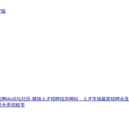
窄版
网bbs论坛社区-顺德人才招聘信息网站，人才市场最新招聘会
房仓库招租等