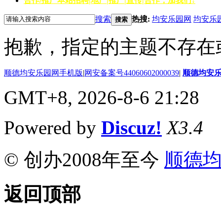
合作/推广
本站招聘|地产|推广|宣传|合作，加我们↓
搜索
热搜:
均安乐园网
均安乐
搜索
抱歉，指定的主题不存在
顺德均安乐园网手机版
|
网安备案号44060602000039
|
顺德均安
GMT+8, 2026-8-6 21:28
Powered by
Discuz!
X3.4
© 创办2008年至今
顺德
返回顶部