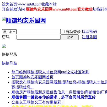
设为首页www.an68.com
收藏本站
开启辅助访问
顺德均安乐园网www.an68.com官方微信
切换到
找回密码
自动登录
密码
注册乐园
登录
快捷登录
快捷导航
每日签到
顺德招聘人才信息网bbs论坛社区签到
首页
顺德均安乐园网首页
招聘发布
顺德均安乐园网最新招聘信息-顺德招聘人才信息
职招聘信息。
顺德房产
顺德最新房屋租售信息：房屋租售|商铺租售|厂
顺德掌圈
一键发布你的需求，多平台同时展示宣传
公益义工
顺德义工有你更精彩！