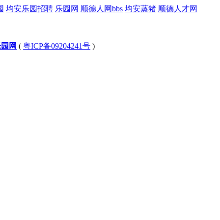
园
均安乐园招聘
乐园网
顺德人网bbs
均安蒸猪
顺德人才网
乐园网
(
粤ICP备09204241号
)