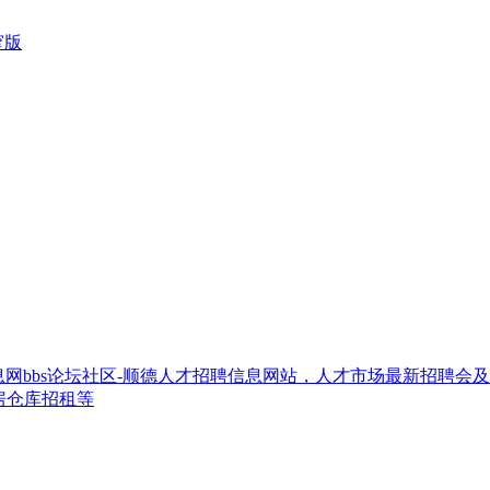
窄版
网bbs论坛社区-顺德人才招聘信息网站，人才市场最新招聘会
房仓库招租等