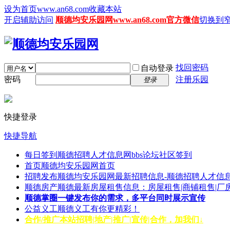
设为首页www.an68.com
收藏本站
开启辅助访问
顺德均安乐园网www.an68.com官方微信
切换到
找回密码
自动登录
密码
注册乐园
登录
快捷登录
快捷导航
每日签到
顺德招聘人才信息网bbs论坛社区签到
首页
顺德均安乐园网首页
招聘发布
顺德均安乐园网最新招聘信息-顺德招聘人才信息
顺德房产
顺德最新房屋租售信息：房屋租售|商铺租售|厂
顺德掌圈
一键发布你的需求，多平台同时展示宣传
公益义工
顺德义工有你更精彩！
合作/推广
本站招聘|地产|推广|宣传|合作，加我们↓