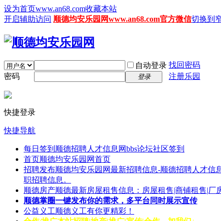
设为首页www.an68.com
收藏本站
开启辅助访问
顺德均安乐园网www.an68.com官方微信
切换到
找回密码
自动登录
密码
注册乐园
登录
快捷登录
快捷导航
每日签到
顺德招聘人才信息网bbs论坛社区签到
首页
顺德均安乐园网首页
招聘发布
顺德均安乐园网最新招聘信息-顺德招聘人才信息
职招聘信息。
顺德房产
顺德最新房屋租售信息：房屋租售|商铺租售|厂
顺德掌圈
一键发布你的需求，多平台同时展示宣传
公益义工
顺德义工有你更精彩！