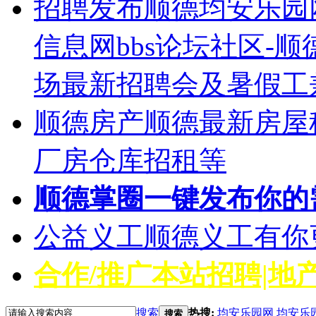
招聘发布
顺德均安乐园
信息网bbs论坛社区-
场最新招聘会及暑假工
顺德房产
顺德最新房屋
厂房仓库招租等
顺德掌圈
一键发布你的
公益义工
顺德义工有你
合作/推广
本站招聘|地产
搜索
热搜:
均安乐园网
均安乐
搜索