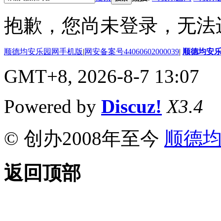
抱歉，您尚未登录，无法
顺德均安乐园网手机版
|
网安备案号44060602000039
|
顺德均安
GMT+8, 2026-8-7 13:07
Powered by
Discuz!
X3.4
© 创办2008年至今
顺德
返回顶部