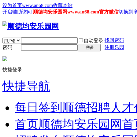
设为首页www.an68.com
收藏本站
开启辅助访问
顺德均安乐园网www.an68.com官方微信
切换到
找回密码
自动登录
密码
注册乐园
登录
快捷登录
快捷导航
每日签到
顺德招聘人才
首页
顺德均安乐园网首