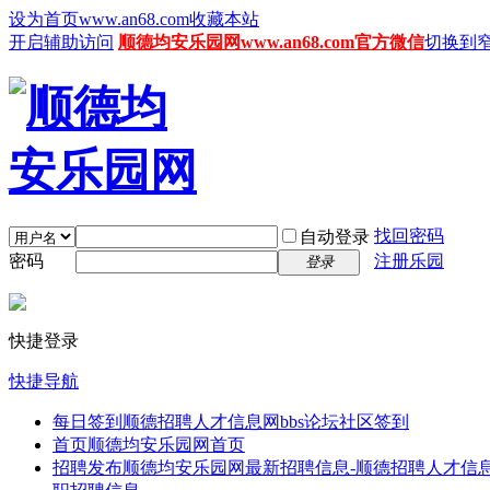
设为首页www.an68.com
收藏本站
开启辅助访问
顺德均安乐园网www.an68.com官方微信
切换到
找回密码
自动登录
密码
注册乐园
登录
快捷登录
快捷导航
每日签到
顺德招聘人才信息网bbs论坛社区签到
首页
顺德均安乐园网首页
招聘发布
顺德均安乐园网最新招聘信息-顺德招聘人才信息