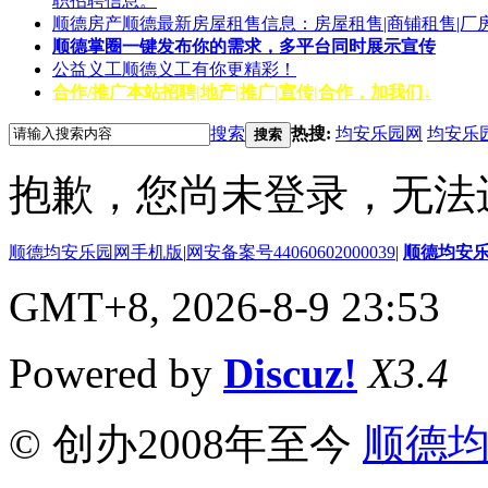
职招聘信息。
顺德房产
顺德最新房屋租售信息：房屋租售|商铺租售|厂
顺德掌圈
一键发布你的需求，多平台同时展示宣传
公益义工
顺德义工有你更精彩！
合作/推广
本站招聘|地产|推广|宣传|合作，加我们↓
搜索
热搜:
均安乐园网
均安乐
搜索
抱歉，您尚未登录，无法
顺德均安乐园网手机版
|
网安备案号44060602000039
|
顺德均安
GMT+8, 2026-8-9 23:53
Powered by
Discuz!
X3.4
© 创办2008年至今
顺德