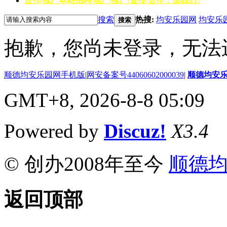
合作/推广
本站招聘|地产|推广|宣传|合作，加我们↓
搜索
热搜:
均安乐园网
均安乐
搜索
抱歉，您尚未登录，无法
顺德均安乐园网手机版
|
网安备案号44060602000039
|
顺德均安
GMT+8, 2026-8-8 05:09
Powered by
Discuz!
X3.4
© 创办2008年至今
顺德
返回顶部