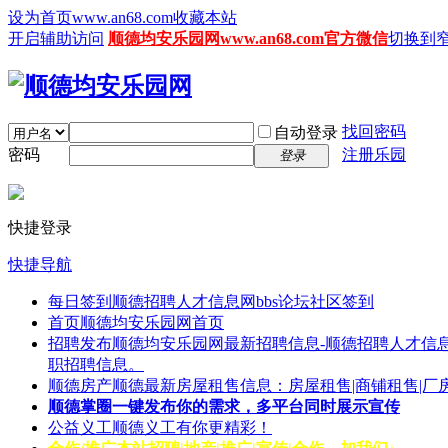
设为首页www.an68.com
收藏本站
开启辅助访问
顺德均安乐园网www.an68.com官方微信
切换到
找回密码
自动登录
密码
注册乐园
登录
快捷登录
快捷导航
每日签到
顺德招聘人才信息网bbs论坛社区签到
首页
顺德均安乐园网首页
招聘发布
顺德均安乐园网最新招聘信息-顺德招聘人才信息
职招聘信息。
顺德房产
顺德最新房屋租售信息：房屋租售|商铺租售|厂
顺德掌圈
一键发布你的需求，多平台同时展示宣传
公益义工
顺德义工有你更精彩！