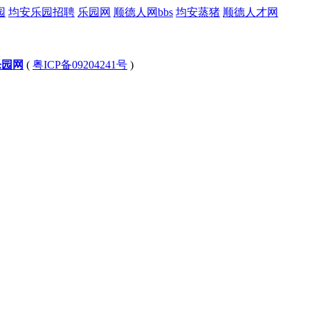
园
均安乐园招聘
乐园网
顺德人网bbs
均安蒸猪
顺德人才网
乐园网
(
粤ICP备09204241号
)