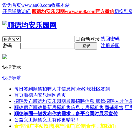
设为首页www.an68.com
收藏本站
开启辅助访问
顺德均安乐园网www.an68.com官方微信
切换到
找回密码
自动登录
密码
注册乐园
登录
快捷登录
快捷导航
每日签到
顺德招聘人才信息网bbs论坛社区签到
首页
顺德均安乐园网首页
招聘发布
顺德均安乐园网最新招聘信息-顺德招聘人才信息
顺德房产
顺德最新房屋租售信息：房屋租售|商铺租售|厂
顺德掌圈
一键发布你的需求，多平台同时展示宣传
公益义工
顺德义工有你更精彩！
合作/推广
本站招聘|地产|推广|宣传|合作，加我们↓