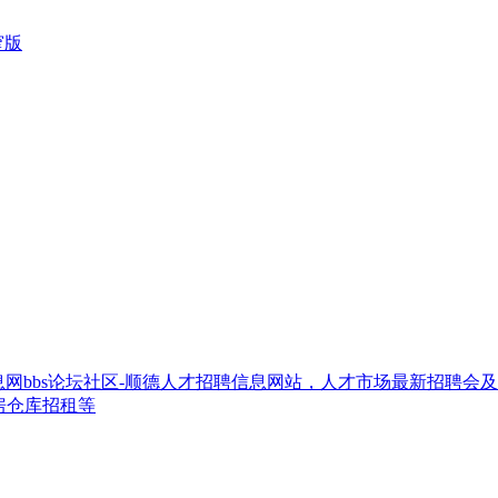
窄版
网bbs论坛社区-顺德人才招聘信息网站，人才市场最新招聘会
房仓库招租等