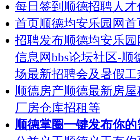
每日签到
顺德招聘人才
首页
顺德均安乐园网首
招聘发布
顺德均安乐园
信息网bbs论坛社区-
场最新招聘会及暑假工
顺德房产
顺德最新房屋
厂房仓库招租等
顺德掌圈
一键发布你的