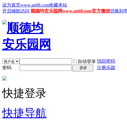
设为首页www.an68.com
收藏本站
开启辅助访问
顺德均安乐园网www.an68.com官方微信
切换到
找回密码
自动登录
密码
注册乐园
登录
快捷登录
快捷导航