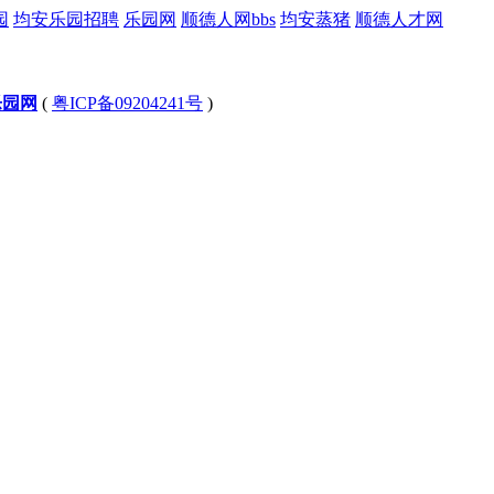
园
均安乐园招聘
乐园网
顺德人网bbs
均安蒸猪
顺德人才网
乐园网
(
粤ICP备09204241号
)