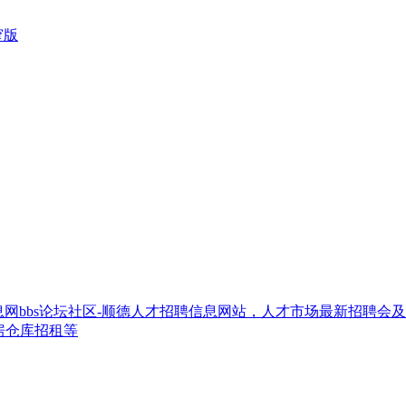
窄版
网bbs论坛社区-顺德人才招聘信息网站，人才市场最新招聘会
房仓库招租等