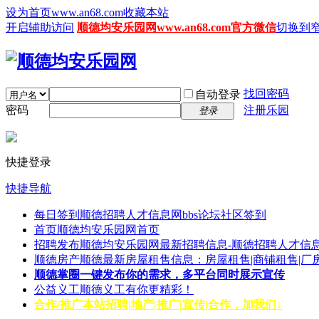
设为首页www.an68.com
收藏本站
开启辅助访问
顺德均安乐园网www.an68.com官方微信
切换到
找回密码
自动登录
密码
注册乐园
登录
快捷登录
快捷导航
每日签到
顺德招聘人才信息网bbs论坛社区签到
首页
顺德均安乐园网首页
招聘发布
顺德均安乐园网最新招聘信息-顺德招聘人才信息
顺德房产
顺德最新房屋租售信息：房屋租售|商铺租售|厂
顺德掌圈
一键发布你的需求，多平台同时展示宣传
公益义工
顺德义工有你更精彩！
合作/推广
本站招聘|地产|推广|宣传|合作，加我们↓