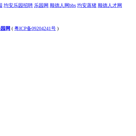
园
均安乐园招聘
乐园网
顺德人网bbs
均安蒸猪
顺德人才网
乐园网
(
粤ICP备09204241号
)