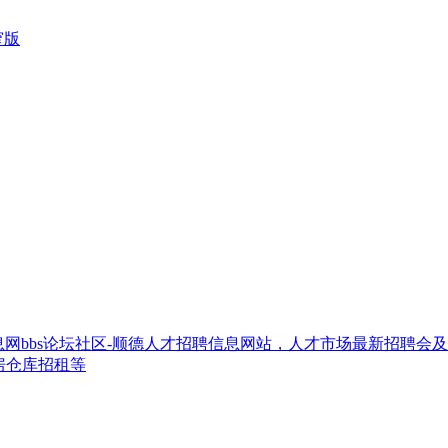
窄版
网bbs论坛社区-顺德人才招聘信息网站，人才市场最新招聘会
房仓库招租等