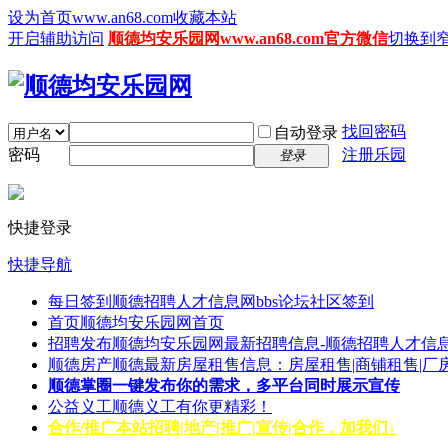
设为首页www.an68.com
收藏本站
开启辅助访问
顺德均安乐园网www.an68.com官方微信
切换到
找回密码
自动登录
密码
注册乐园
登录
快捷登录
快捷导航
每日签到
顺德招聘人才信息网bbs论坛社区签到
首页
顺德均安乐园网首页
招聘发布
顺德均安乐园网最新招聘信息-顺德招聘人才信息
顺德房产
顺德最新房屋租售信息：房屋租售|商铺租售|厂
顺德掌圈
一键发布你的需求，多平台同时展示宣传
公益义工
顺德义工有你更精彩！
合作/推广
本站招聘|地产|推广|宣传|合作，加我们↓