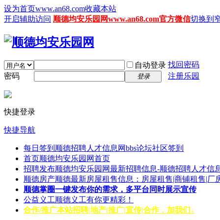
设为首页www.an68.com
收藏本站
开启辅助访问
顺德均安乐园网www.an68.com官方微信
切换到
找回密码
自动登录
密码
注册乐园
登录
快捷登录
快捷导航
每日签到
顺德招聘人才信息网bbs论坛社区签到
首页
顺德均安乐园网首页
招聘发布
顺德均安乐园网最新招聘信息-顺德招聘人才信息
顺德房产
顺德最新房屋租售信息：房屋租售|商铺租售|厂
顺德掌圈
一键发布你的需求，多平台同时展示宣传
公益义工
顺德义工有你更精彩！
合作/推广
本站招聘|地产|推广|宣传|合作，加我们↓