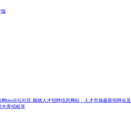
窄版
网bbs论坛社区-顺德人才招聘信息网站，人才市场最新招聘会
房仓库招租等