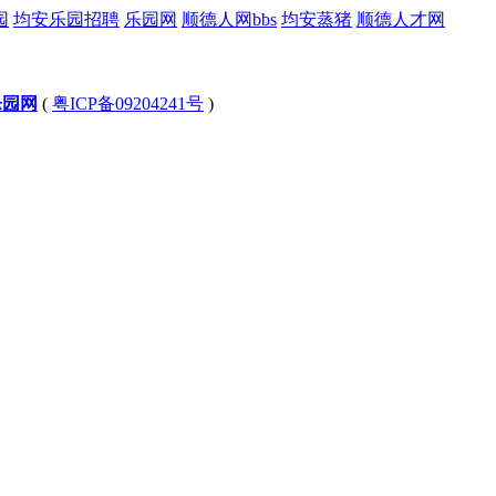
园
均安乐园招聘
乐园网
顺德人网bbs
均安蒸猪
顺德人才网
乐园网
(
粤ICP备09204241号
)