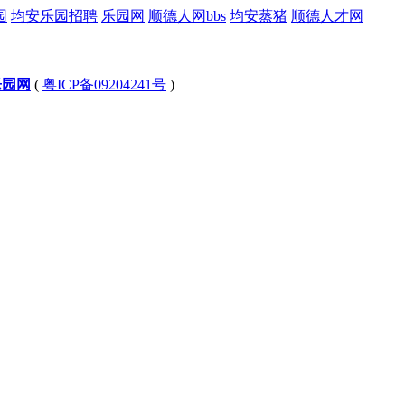
园
均安乐园招聘
乐园网
顺德人网bbs
均安蒸猪
顺德人才网
乐园网
(
粤ICP备09204241号
)