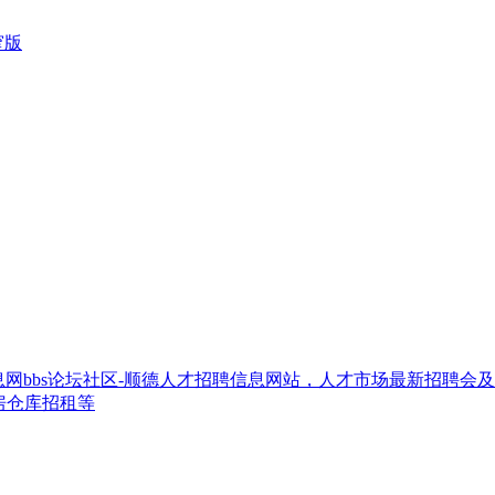
窄版
网bbs论坛社区-顺德人才招聘信息网站，人才市场最新招聘会
房仓库招租等