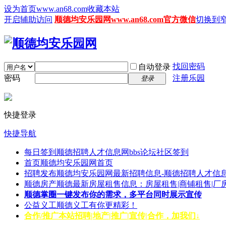
设为首页www.an68.com
收藏本站
开启辅助访问
顺德均安乐园网www.an68.com官方微信
切换到
找回密码
自动登录
密码
注册乐园
登录
快捷登录
快捷导航
每日签到
顺德招聘人才信息网bbs论坛社区签到
首页
顺德均安乐园网首页
招聘发布
顺德均安乐园网最新招聘信息-顺德招聘人才信息
顺德房产
顺德最新房屋租售信息：房屋租售|商铺租售|厂
顺德掌圈
一键发布你的需求，多平台同时展示宣传
公益义工
顺德义工有你更精彩！
合作/推广
本站招聘|地产|推广|宣传|合作，加我们↓