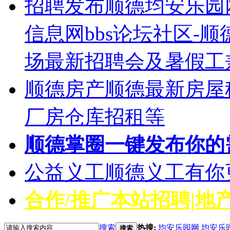
招聘发布
顺德均安乐园
信息网bbs论坛社区-
场最新招聘会及暑假工
顺德房产
顺德最新房屋
厂房仓库招租等
顺德掌圈
一键发布你的
公益义工
顺德义工有你
合作/推广
本站招聘|地产
搜索
热搜:
均安乐园网
均安乐
搜索