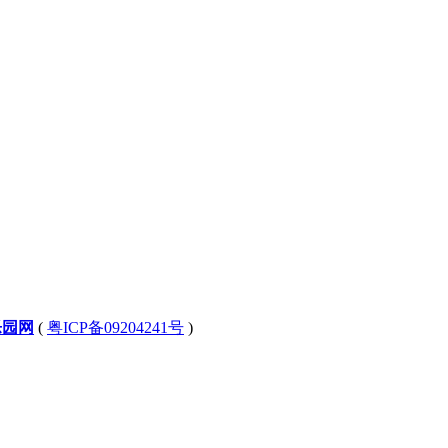
乐园网
(
粤ICP备09204241号
)