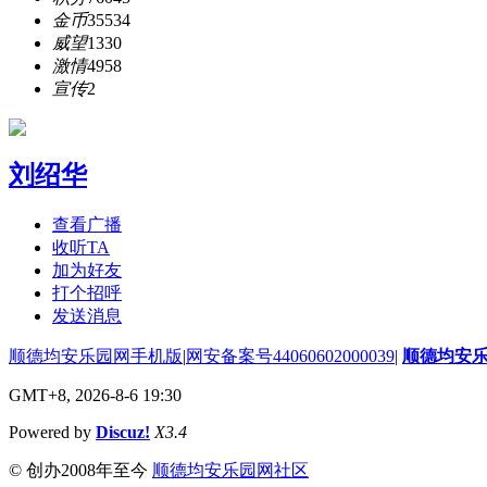
金币
35534
威望
1330
激情
4958
宣传
2
刘绍华
查看广播
收听TA
加为好友
打个招呼
发送消息
顺德均安乐园网手机版
|
网安备案号44060602000039
|
顺德均安
GMT+8, 2026-8-6 19:30
Powered by
Discuz!
X3.4
© 创办2008年至今
顺德均安乐园网社区