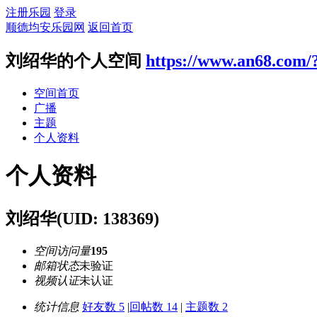
注册乐园
登录
顺德均安乐园网
返回首页
刘绍华的个人空间
https://www.an68.com/
空间首页
广播
主题
个人资料
个人资料
刘绍华
(UID: 138369)
空间访问量
195
邮箱状态
未验证
视频认证
未认证
统计信息
好友数 5
|
回帖数 14
|
主题数 2