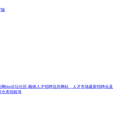
窄版
网bbs论坛社区-顺德人才招聘信息网站，人才市场最新招聘会
房仓库招租等