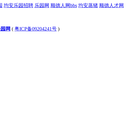
园
均安乐园招聘
乐园网
顺德人网bbs
均安蒸猪
顺德人才网
乐园网
(
粤ICP备09204241号
)