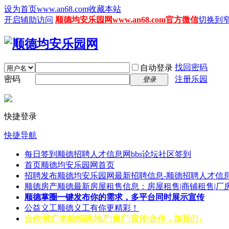
设为首页www.an68.com
收藏本站
开启辅助访问
顺德均安乐园网www.an68.com官方微信
切换到
找回密码
自动登录
密码
注册乐园
登录
快捷登录
快捷导航
每日签到
顺德招聘人才信息网bbs论坛社区签到
首页
顺德均安乐园网首页
招聘发布
顺德均安乐园网最新招聘信息-顺德招聘人才信息
顺德房产
顺德最新房屋租售信息：房屋租售|商铺租售|厂
顺德掌圈
一键发布你的需求，多平台同时展示宣传
公益义工
顺德义工有你更精彩！
合作/推广
本站招聘|地产|推广|宣传|合作，加我们↓