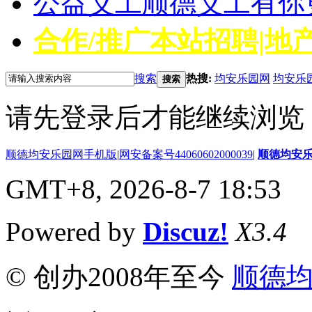
公益义工
顺德义工有你
合作/推广
本站招聘|地产
搜索
热搜:
均安乐园网
均安乐
搜索
请先登录后才能继续浏览
顺德均安乐园网手机版
|
网安备案号44060602000039
|
顺德均安
GMT+8, 2026-8-7 18:53
Powered by
Discuz!
X3.4
© 创办2008年至今
顺德