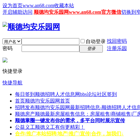
设为首页www.an68.com
收藏本站
开启辅助访问
顺德均安乐园网www.an68.com官方微信
切换到
找回密码
自动登录
密码
注册乐园
登录
快捷登录
快捷导航
每日签到
顺德招聘人才信息网bbs论坛社区签到
首页
顺德均安乐园网首页
招聘发布
顺德均安乐园网最新招聘信息-顺德招聘人才信息
顺德房产
顺德最新房屋租售信息：房屋租售|商铺租售|厂
顺德掌圈
一键发布你的需求，多平台同时展示宣传
公益义工
顺德义工有你更精彩！
合作/推广
本站招聘|地产|推广|宣传|合作，加我们↓