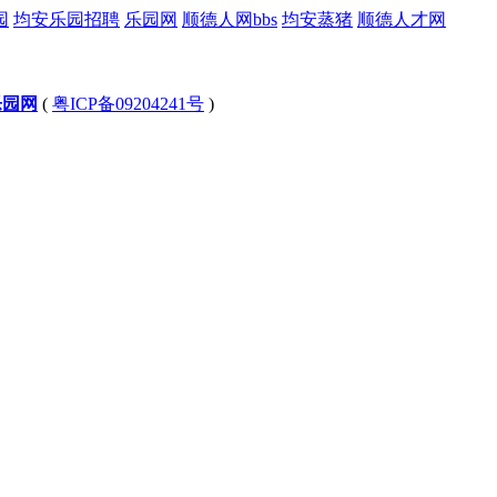
园
均安乐园招聘
乐园网
顺德人网bbs
均安蒸猪
顺德人才网
乐园网
(
粤ICP备09204241号
)