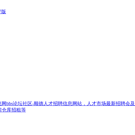
窄版
网bbs论坛社区-顺德人才招聘信息网站，人才市场最新招聘会
房仓库招租等