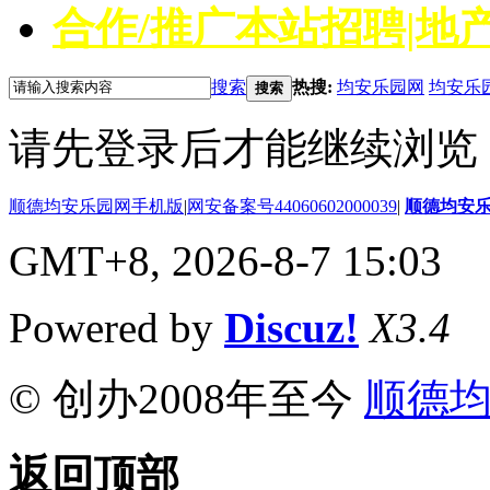
合作/推广
本站招聘|地产
搜索
热搜:
均安乐园网
均安乐
搜索
请先登录后才能继续浏览
顺德均安乐园网手机版
|
网安备案号44060602000039
|
顺德均安
GMT+8, 2026-8-7 15:03
Powered by
Discuz!
X3.4
© 创办2008年至今
顺德
返回顶部