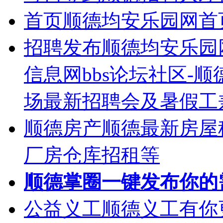
首页
顺德均安乐园网首
招聘发布
顺德均安乐园
信息网bbs论坛社区-
场最新招聘会及暑假工
顺德房产
顺德最新房屋
厂房仓库招租等
顺德掌圈
一键发布你的
公益义工
顺德义工有你