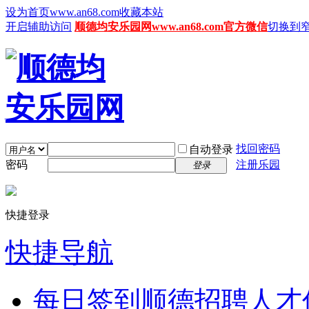
设为首页www.an68.com
收藏本站
开启辅助访问
顺德均安乐园网www.an68.com官方微信
切换到
找回密码
自动登录
密码
注册乐园
登录
快捷登录
快捷导航
每日签到
顺德招聘人才