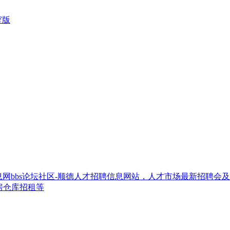
窄版
网bbs论坛社区-顺德人才招聘信息网站，人才市场最新招聘会
房仓库招租等