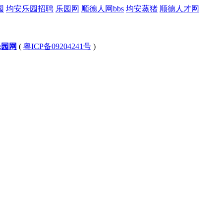
园
均安乐园招聘
乐园网
顺德人网bbs
均安蒸猪
顺德人才网
乐园网
(
粤ICP备09204241号
)