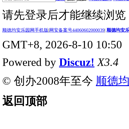
请先登录后才能继续浏览
顺德均安乐园网手机版
|
网安备案号44060602000039
|
顺德均安
GMT+8, 2026-8-10 10:50
Powered by
Discuz!
X3.4
© 创办2008年至今
顺德
返回顶部