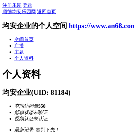
注册乐园
登录
顺德均安乐园网
返回首页
均安企业的个人空间
https://www.an68.co
空间首页
广播
主题
个人资料
个人资料
均安企业
(UID: 81184)
空间访问量
358
邮箱状态
未验证
视频认证
未认证
最新记录
签到下先！