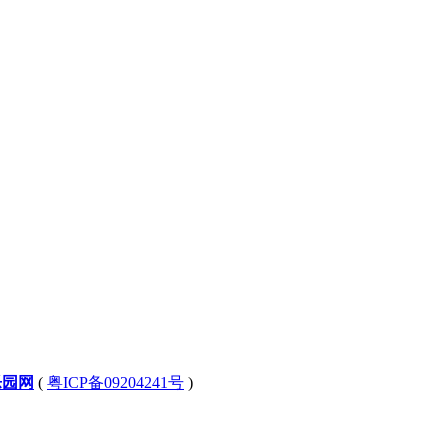
乐园网
(
粤ICP备09204241号
)