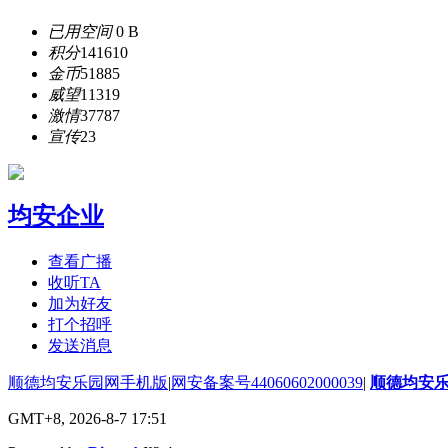
已用空间
0 B
积分
141610
金币
51885
威望
11319
激情
37787
宣传
23
均安企业
查看广播
收听TA
加为好友
打个招呼
发送消息
顺德均安乐园网手机版
|
网安备案号44060602000039
|
顺德均安
GMT+8, 2026-8-7 17:51