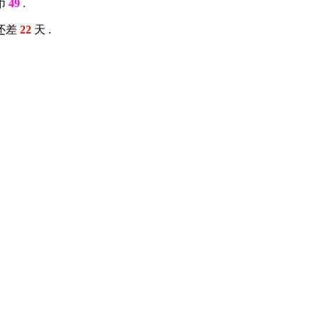
币
49
.
还差
22
天 .