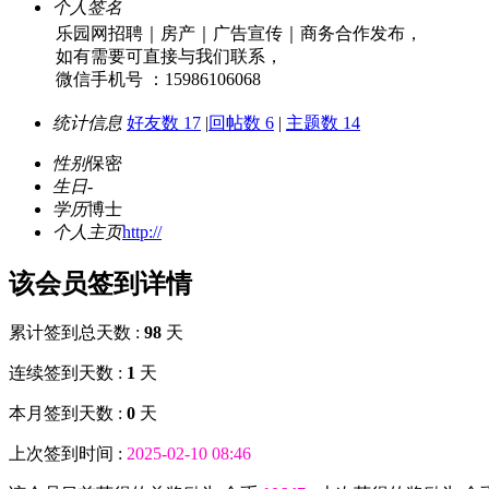
个人签名
乐园网招聘｜房产｜广告宣传｜商务合作发布，
如有需要可直接与我们联系，
微信手机号 ：15986106068
统计信息
好友数 17
|
回帖数 6
|
主题数 14
性别
保密
生日
-
学历
博士
个人主页
http://
该会员签到详情
累计签到总天数 :
98
天
连续签到天数 :
1
天
本月签到天数 :
0
天
上次签到时间 :
2025-02-10 08:46