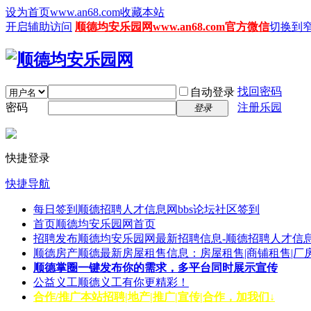
设为首页www.an68.com
收藏本站
开启辅助访问
顺德均安乐园网www.an68.com官方微信
切换到
找回密码
自动登录
密码
注册乐园
登录
快捷登录
快捷导航
每日签到
顺德招聘人才信息网bbs论坛社区签到
首页
顺德均安乐园网首页
招聘发布
顺德均安乐园网最新招聘信息-顺德招聘人才信息
顺德房产
顺德最新房屋租售信息：房屋租售|商铺租售|厂
顺德掌圈
一键发布你的需求，多平台同时展示宣传
公益义工
顺德义工有你更精彩！
合作/推广
本站招聘|地产|推广|宣传|合作，加我们↓