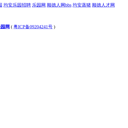
园
均安乐园招聘
乐园网
顺德人网bbs
均安蒸猪
顺德人才网
乐园网
(
粤ICP备09204241号
)