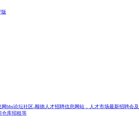
窄版
网bbs论坛社区-顺德人才招聘信息网站，人才市场最新招聘会
房仓库招租等