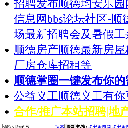
招聘发布
顺德均安乐园
信息网bbs论坛社区-
场最新招聘会及暑假工
顺德房产
顺德最新房屋
厂房仓库招租等
顺德掌圈
一键发布你的
公益义工
顺德义工有你
合作/推广
本站招聘|地产
搜索
热搜:
均安乐园网
均安乐
搜索