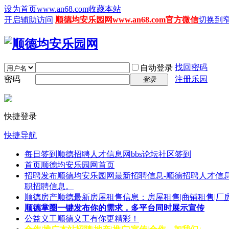
设为首页www.an68.com
收藏本站
开启辅助访问
顺德均安乐园网www.an68.com官方微信
切换到
找回密码
自动登录
密码
注册乐园
登录
快捷登录
快捷导航
每日签到
顺德招聘人才信息网bbs论坛社区签到
首页
顺德均安乐园网首页
招聘发布
顺德均安乐园网最新招聘信息-顺德招聘人才信息
职招聘信息。
顺德房产
顺德最新房屋租售信息：房屋租售|商铺租售|厂
顺德掌圈
一键发布你的需求，多平台同时展示宣传
公益义工
顺德义工有你更精彩！