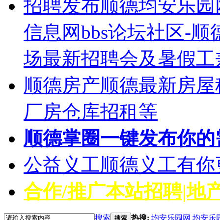
招聘发布
顺德均安乐园
信息网bbs论坛社区-
场最新招聘会及暑假工
顺德房产
顺德最新房屋
厂房仓库招租等
顺德掌圈
一键发布你的
公益义工
顺德义工有你
合作/推广
本站招聘|地产
搜索
热搜:
均安乐园网
均安乐
搜索