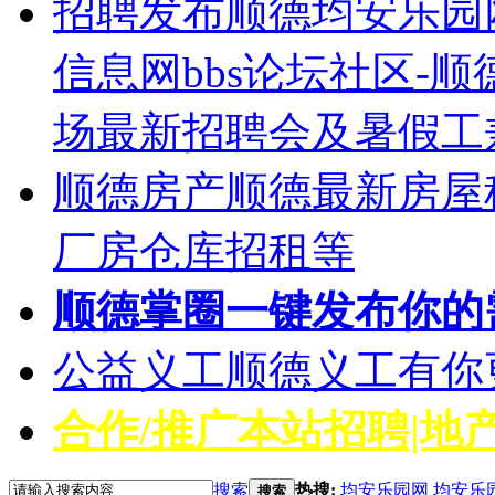
招聘发布
顺德均安乐园
信息网bbs论坛社区-
场最新招聘会及暑假工
顺德房产
顺德最新房屋
厂房仓库招租等
顺德掌圈
一键发布你的
公益义工
顺德义工有你
合作/推广
本站招聘|地产
搜索
热搜:
均安乐园网
均安乐
搜索