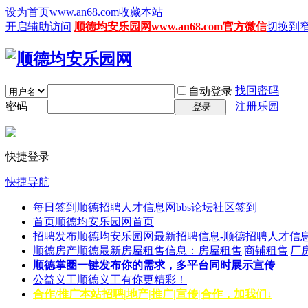
设为首页www.an68.com
收藏本站
开启辅助访问
顺德均安乐园网www.an68.com官方微信
切换到
找回密码
自动登录
密码
注册乐园
登录
快捷登录
快捷导航
每日签到
顺德招聘人才信息网bbs论坛社区签到
首页
顺德均安乐园网首页
招聘发布
顺德均安乐园网最新招聘信息-顺德招聘人才信息
顺德房产
顺德最新房屋租售信息：房屋租售|商铺租售|厂
顺德掌圈
一键发布你的需求，多平台同时展示宣传
公益义工
顺德义工有你更精彩！
合作/推广
本站招聘|地产|推广|宣传|合作，加我们↓