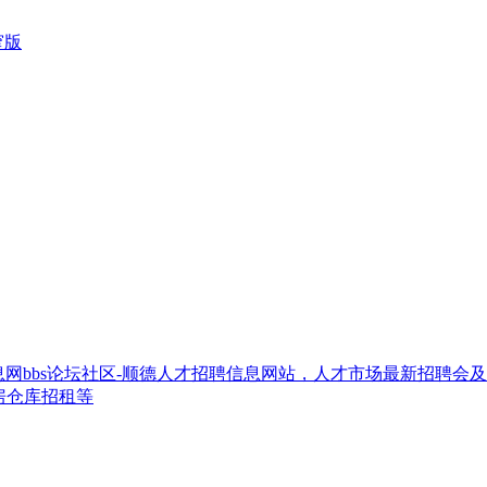
窄版
网bbs论坛社区-顺德人才招聘信息网站，人才市场最新招聘会
房仓库招租等