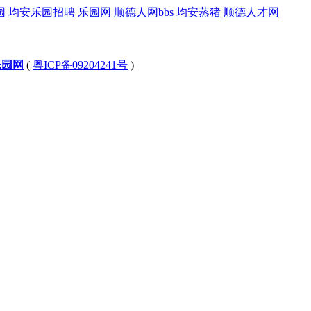
园
均安乐园招聘
乐园网
顺德人网bbs
均安蒸猪
顺德人才网
乐园网
(
粤ICP备09204241号
)