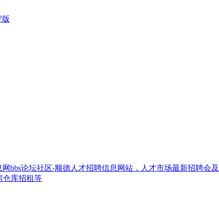
窄版
网bbs论坛社区-顺德人才招聘信息网站，人才市场最新招聘会
房仓库招租等