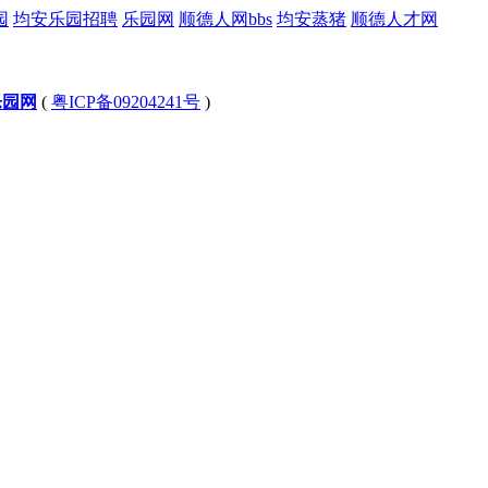
园
均安乐园招聘
乐园网
顺德人网bbs
均安蒸猪
顺德人才网
乐园网
(
粤ICP备09204241号
)