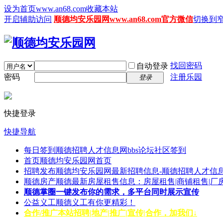
设为首页www.an68.com
收藏本站
开启辅助访问
顺德均安乐园网www.an68.com官方微信
切换到
找回密码
自动登录
密码
注册乐园
登录
快捷登录
快捷导航
每日签到
顺德招聘人才信息网bbs论坛社区签到
首页
顺德均安乐园网首页
招聘发布
顺德均安乐园网最新招聘信息-顺德招聘人才信息
顺德房产
顺德最新房屋租售信息：房屋租售|商铺租售|厂
顺德掌圈
一键发布你的需求，多平台同时展示宣传
公益义工
顺德义工有你更精彩！
合作/推广
本站招聘|地产|推广|宣传|合作，加我们↓