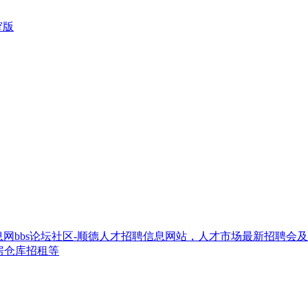
窄版
网bbs论坛社区-顺德人才招聘信息网站，人才市场最新招聘会
房仓库招租等