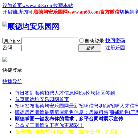
设为首页www.an68.com
收藏本站
开启辅助访问
顺德均安乐园网www.an68.com官方微信
切换到
找回密码
自动登录
密码
注册乐园
登录
快捷登录
快捷导航
每日签到
顺德招聘人才信息网bbs论坛社区签到
首页
顺德均安乐园网首页
招聘发布
顺德均安乐园网最新招聘信息-顺德招聘人才信息
顺德房产
顺德最新房屋租售信息：房屋租售|商铺租售|厂
顺德掌圈
一键发布你的需求，多平台同时展示宣传
公益义工
顺德义工有你更精彩！
合作/推广
本站招聘|地产|推广|宣传|合作，加我们↓