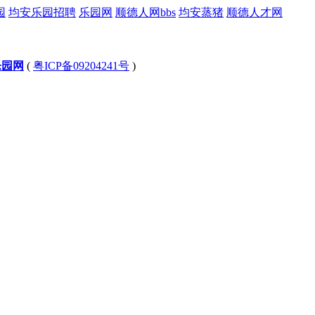
园
均安乐园招聘
乐园网
顺德人网bbs
均安蒸猪
顺德人才网
乐园网
(
粤ICP备09204241号
)